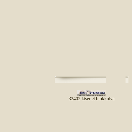
32402 kísérlet blokkolva