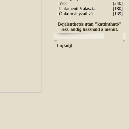
Vicc
[240]
Parlamenti Választ...
[180]
Önkormányzati vá...
[139]
Bejelentketés után "kattintható"
lesz, addig használd a menüt.
Lájkolj!