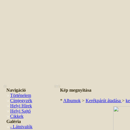
Navigáció
Kép megnyitása
Történelem
Címjegyzék
*
Albumok
>
Kerékpárút átadása
>
ke
Helyi Hírek
Helyi Sajtó
Cikkek
Galéria
- Látnivalók