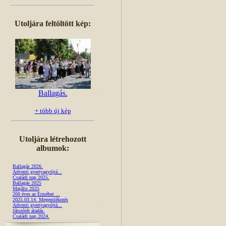
Utoljára feltöltött kép:
Ballagás.
+ több új kép
Utoljára létrehozott
albumok:
Ballagás 2026.
Adventi gyertyagyújtá...
Családi nap 2025.
Ballagás 2025
Majális 2025
200 éves az Erzsébet ...
2025.03.14. Megemlékezés
Adventi gyertyagyújtá...
Játszótér átadás.
Családi nap 2024.