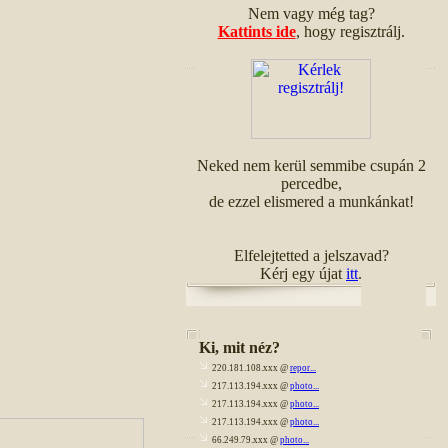
Nem vagy még tag?
Kattints ide
, hogy regisztrálj.
Neked nem kerül semmibe csupán 2
percedbe,
de ezzel elismered a munkánkat!
Elfelejtetted a jelszavad?
Kérj egy újat
itt
.
Ki, mit néz?
220.181.108.xxx @
repor...
217.113.194.xxx @
photo...
217.113.194.xxx @
photo...
217.113.194.xxx @
photo...
66.249.79.xxx @
photo...