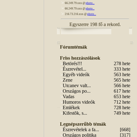
66.249.79.xxx @
photo...
66.249.79.xxx @
photo...
216.73.216.xxx @
photo...
Egyszerre 198 fő a rekord.
Fórumtémák
Friss hozzászólások
Betörés!!!
278 hete
Észrevétel...
333 hete
Egyéb videók
563 hete
Zene
565 hete
Utcanev valt...
566 hete
Országos po...
617 hete
Vadas
653 hete
Humoros videók
712 hete
Emlékek
728 hete
Kifestõk, s...
749 hete
Legnépszerűbb témák
Észrevételek a fa...
[668]
Országos politika
[317]