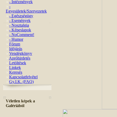
- Intézmények
-
Egyesületek/Szervezetek
- Egészségügy
- Események
- Nosztalgia
- Képeslapok
- NoComment!
- Humor
Fórum
Idõjárás
Vendégkönyv
Apróhirdetés
Letöltések
Linkek
Keresés
Kapcsolatfelvétel
Gy.I.K. (FAQ)
Véletlen képek a
Galériából