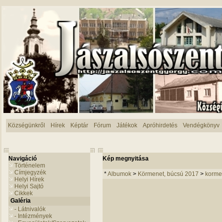
Községünkről
Hírek
Képtár
Fórum
Játékok
Apróhirdetés
Vendégkönyv
Navigáció
Kép megnyitása
Történelem
Címjegyzék
*
Albumok
>
Körmenet, búcsú 2017
>
korme
Helyi Hírek
Helyi Sajtó
Cikkek
Galéria
- Látnivalók
- Intézmények