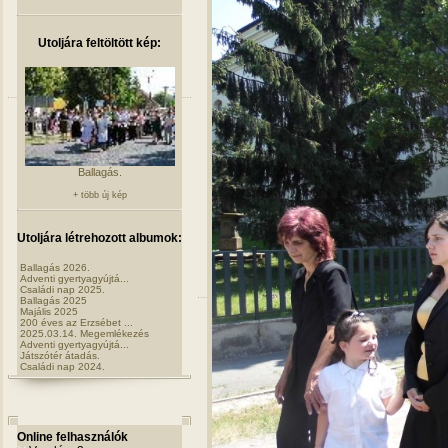
Utoljára feltöltött kép:
Ballagás.
+ több új kép
Utoljára létrehozott albumok:
Ballagás 2026.
Adventi gyertyagyújtá...
Családi nap 2025.
Ballagás 2025
Majális 2025
200 éves az Erzsébet ...
2025.03.14. Megemlékezés
Adventi gyertyagyújtá...
Játszótér átadás.
Családi nap 2024.
Online felhasználók