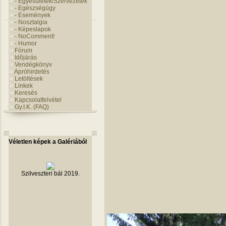
- Egyesületek/Szervezetek
- Egészségügy
- Események
- Nosztalgia
- Képeslapok
- NoComment!
- Humor
Fórum
Idõjárás
Vendégkönyv
Apróhirdetés
Letöltések
Linkek
Keresés
Kapcsolatfelvétel
Gy.I.K. (FAQ)
Véletlen képek a Galériából
Szilveszteri bál 2019.