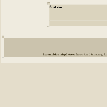
Értékelés
Szomszédos települések:
Jánoshida, Jászladány, S