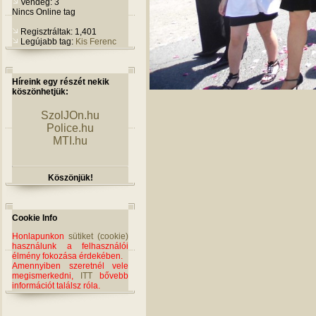
Vendég: 3
Nincs Online tag
Regisztráltak: 1,401
Legújabb tag:
Kis Ferenc
Híreink egy részét nekik
köszönhetjük:
SzolJOn.hu
Police.hu
MTI.hu
Köszönjük!
Cookie Info
Honlapunkon
sütiket (cookie)
használunk a felhasználói
élmény fokozása érdekében.
Amennyiben szeretnél vele
megismerkedni,
ITT
bővebb
információt találsz róla.