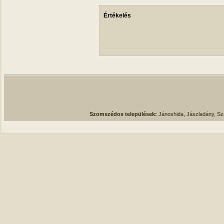
Értékelés
Szomszédos települések:
Jánoshida, Jászladány, S