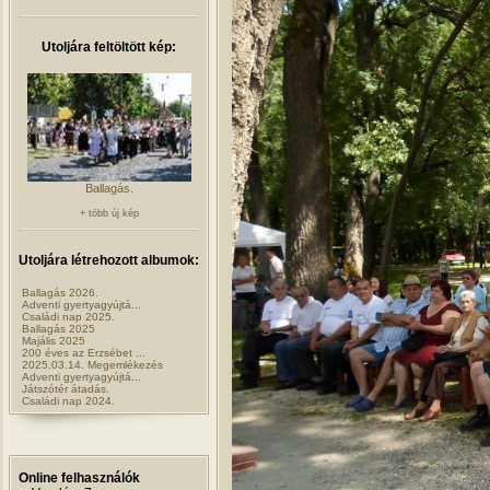
Utoljára feltöltött kép:
Ballagás.
+ több új kép
Utoljára létrehozott albumok:
Ballagás 2026.
Adventi gyertyagyújtá...
Családi nap 2025.
Ballagás 2025
Majális 2025
200 éves az Erzsébet ...
2025.03.14. Megemlékezés
Adventi gyertyagyújtá...
Játszótér átadás.
Családi nap 2024.
Online felhasználók