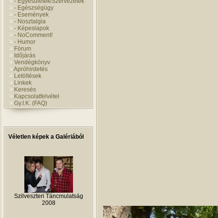
- Egyesületek/Szervezetek
- Egészségügy
- Események
- Nosztalgia
- Képeslapok
- NoComment!
- Humor
Fórum
Idõjárás
Vendégkönyv
Apróhirdetés
Letöltések
Linkek
Keresés
Kapcsolatfelvétel
Gy.I.K. (FAQ)
Véletlen képek a Galériából
Szilveszteri Táncmulatság
2008