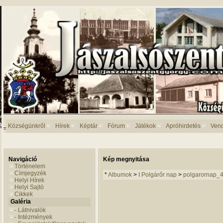
Községünkről
Hírek
Képtár
Fórum
Játékok
Apróhirdetés
Ven
Navigáció
Kép megnyitása
Történelem
Címjegyzék
*
Albumok
>
I Polgárőr nap
>
polgarornap_
Helyi Hírek
Helyi Sajtó
Cikkek
Galéria
- Látnivalók
- Intézmények