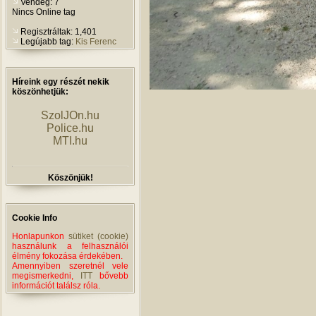
Vendég: 7
Nincs Online tag
Regisztráltak: 1,401
Legújabb tag:
Kis Ferenc
Híreink egy részét nekik
köszönhetjük:
SzolJOn.hu
Police.hu
MTI.hu
Köszönjük!
Cookie Info
Honlapunkon
sütiket (cookie)
használunk a felhasználói
élmény fokozása érdekében.
Amennyiben szeretnél vele
megismerkedni,
ITT
bővebb
információt találsz róla.