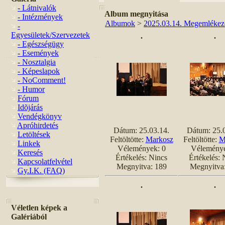
- Látnivalók
Album megnyitása
- Intézmények
Albumok
>
2025.03.14. Megemlékez
-
Egyesületek/Szervezetek
.
.
- Egészségügy
- Események
- Nosztalgia
- Képeslapok
- NoComment!
- Humor
Fórum
Idõjárás
Vendégkönyv
Apróhirdetés
Dátum: 25.03.14.
Dátum: 25.
Letöltések
Feltöltötte:
Markosz
Feltöltötte:
M
Linkek
Vélemények: 0
Véleménye
Keresés
Értékelés: Nincs
Értékelés: 
Kapcsolatfelvétel
Megnyitva: 189
Megnyitva
Gy.I.K. (FAQ)
.
.
Véletlen képek a
Galériából