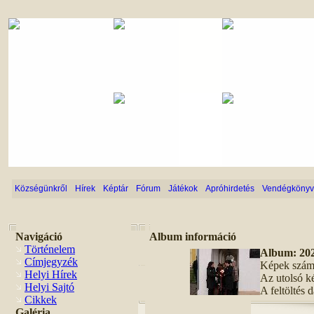
Községünkről
Hírek
Képtár
Fórum
Játékok
Apróhirdetés
Vendégkönyv
Navigáció
Album információ
Történelem
Album: 202
Címjegyzék
Képek szám
Helyi Hírek
Az utolsó ké
Helyi Sajtó
A feltöltés
Cikkek
Galéria