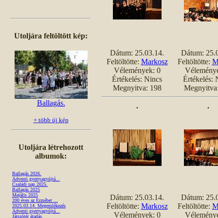
Utoljára feltöltött kép:
Dátum: 25.03.14.
Dátum: 25.
Feltöltötte:
Markosz
Feltöltötte:
M
Vélemények: 0
Véleménye
Értékelés: Nincs
Értékelés: 
Megnyitva: 198
Megnyitva
Ballagás.
.
.
+ több új kép
Utoljára létrehozott
albumok:
Ballagás 2026.
Adventi gyertyagyújtá...
Családi nap 2025.
Ballagás 2025
Majális 2025
Dátum: 25.03.14.
Dátum: 25.
200 éves az Erzsébet ...
Feltöltötte:
Markosz
Feltöltötte:
M
2025.03.14. Megemlékezés
Adventi gyertyagyújtá...
Vélemények: 0
Véleménye
Játszótér átadás.