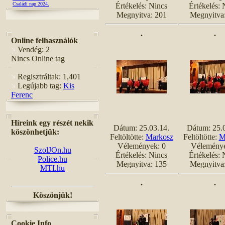
Családi nap 2024.
Értékelés: Nincs
Értékelés: 
Megnyitva: 201
Megnyitva
.
.
Online felhasználók
Vendég: 2
Nincs Online tag
Regisztráltak: 1,401
Legújabb tag:
Kis
Ferenc
Híreink egy részét nekik
Dátum: 25.03.14.
Dátum: 25.
köszönhetjük:
Feltöltötte:
Markosz
Feltöltötte:
M
Vélemények: 0
Véleménye
SzolJOn.hu
Értékelés: Nincs
Értékelés: 
Police.hu
Megnyitva: 135
Megnyitva
MTI.hu
.
.
Köszönjük!
Cookie Info