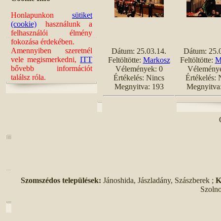
Honlapunkon
sütiket
(cookie)
használunk a
felhasználói élmény
fokozása érdekében.
Amennyiben szeretnél
Dátum: 25.03.14.
Dátum: 25.
vele megismerkedni,
ITT
Feltöltötte:
Markosz
Feltöltötte:
M
bővebb információt
Vélemények: 0
Véleménye
találsz róla.
Értékelés: Nincs
Értékelés: 
Megnyitva: 193
Megnyitva
Szomszédos települések:
Jánoshida, Jászladány, Szászberek ;
K
Szolno