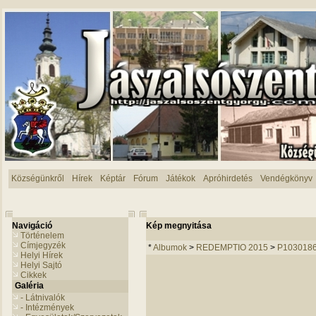
Községünkről
Hírek
Képtár
Fórum
Játékok
Apróhirdetés
Vendégkönyv
Navigáció
Kép megnyitása
Történelem
Címjegyzék
*
Albumok
>
REDEMPTIO 2015
>
P103018
Helyi Hírek
Helyi Sajtó
Cikkek
Galéria
- Látnivalók
- Intézmények