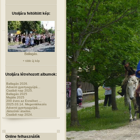
Utoljára feltöltött kép:
Ballagás.
+ több új kép
Utoljára létrehozott albumok:
Ballagás 2026.
Adventi gyertyagyújtá...
Családi nap 2025.
Ballagás 2025
Majális 2025
200 éves az Erzsébet ...
2025.03.14. Megemlékezés
Adventi gyertyagyújtá...
Játszótér átadás.
Családi nap 2024.
Online felhasználók