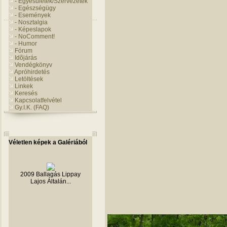
- Egyesületek/Szervezetek
- Egészségügy
- Események
- Nosztalgia
- Képeslapok
- NoComment!
- Humor
Fórum
Idõjárás
Vendégkönyv
Apróhirdetés
Letöltések
Linkek
Keresés
Kapcsolatfelvétel
Gy.I.K. (FAQ)
Véletlen képek a Galériából
2009 Ballagás Lippay
Lajos Általán...