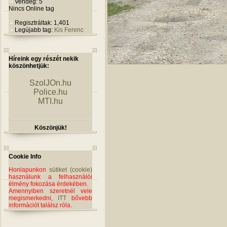
Vendég: 5
Nincs Online tag
Regisztráltak: 1,401
Legújabb tag:
Kis Ferenc
Híreink egy részét nekik
köszönhetjük:
SzolJOn.hu
Police.hu
MTI.hu
Köszönjük!
Cookie Info
Honlapunkon
sütiket (cookie)
használunk a felhasználói
élmény fokozása érdekében.
Amennyiben szeretnél vele
megismerkedni,
ITT
bővebb
információt találsz róla.