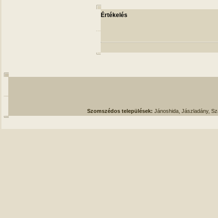
Értékelés
Szomszédos települések:
Jánoshida, Jászladány, S