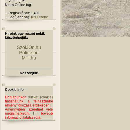
Vendég: 6
Nincs Online tag
Regisztráltak: 1,401
Legújabb tag:
Kis Ferenc
Híreink egy részét nekik
köszönhetjük:
SzolJOn.hu
Police.hu
MTI.hu
Köszönjük!
Cookie Info
Honlapunkon
sütiket (cookie)
használunk a felhasználói
élmény fokozása érdekében.
Amennyiben szeretnél vele
megismerkedni,
ITT
bővebb
információt találsz róla.