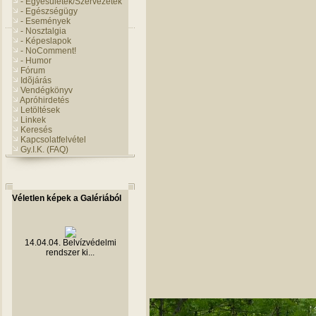
- Egyesületek/Szervezetek
- Egészségügy
- Események
- Nosztalgia
- Képeslapok
- NoComment!
- Humor
Fórum
Idõjárás
Vendégkönyv
Apróhirdetés
Letöltések
Linkek
Keresés
Kapcsolatfelvétel
Gy.I.K. (FAQ)
Véletlen képek a Galériából
14.04.04. Belvízvédelmi
rendszer ki...