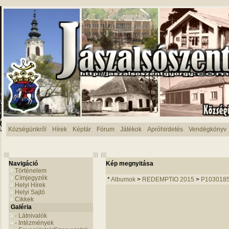
Községünkről
Hírek
Képtár
Fórum
Játékok
Apróhirdetés
Vendégkönyv
Navigáció
Kép megnyitása
Történelem
Címjegyzék
*
Albumok
>
REDEMPTIO 2015
>
P103018
Helyi Hírek
Helyi Sajtó
Cikkek
Galéria
- Látnivalók
- Intézmények