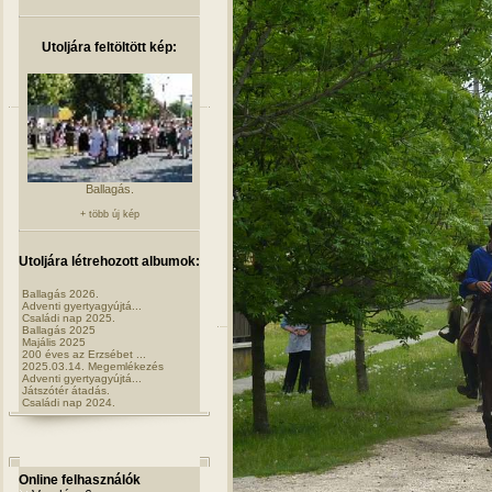
Utoljára feltöltött kép:
Ballagás.
+ több új kép
Utoljára létrehozott albumok:
Ballagás 2026.
Adventi gyertyagyújtá...
Családi nap 2025.
Ballagás 2025
Majális 2025
200 éves az Erzsébet ...
2025.03.14. Megemlékezés
Adventi gyertyagyújtá...
Játszótér átadás.
Családi nap 2024.
Online felhasználók