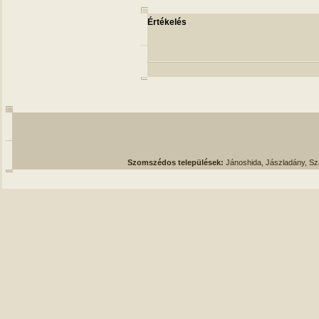
Értékelés
Szomszédos települések:
Jánoshida, Jászladány, S