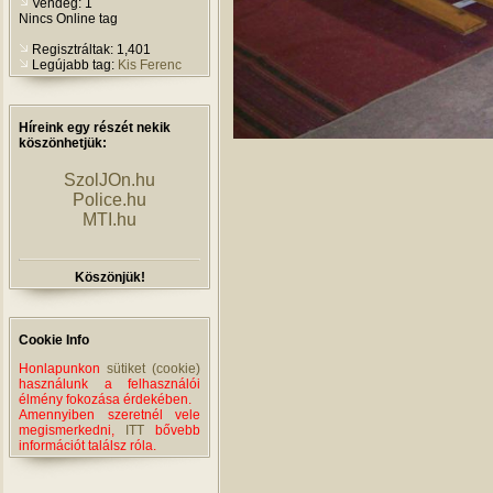
Vendég: 1
Nincs Online tag
Regisztráltak: 1,401
Legújabb tag:
Kis Ferenc
Híreink egy részét nekik
köszönhetjük:
SzolJOn.hu
Police.hu
MTI.hu
Köszönjük!
Cookie Info
Honlapunkon
sütiket (cookie)
használunk a felhasználói
élmény fokozása érdekében.
Amennyiben szeretnél vele
megismerkedni,
ITT
bővebb
információt találsz róla.