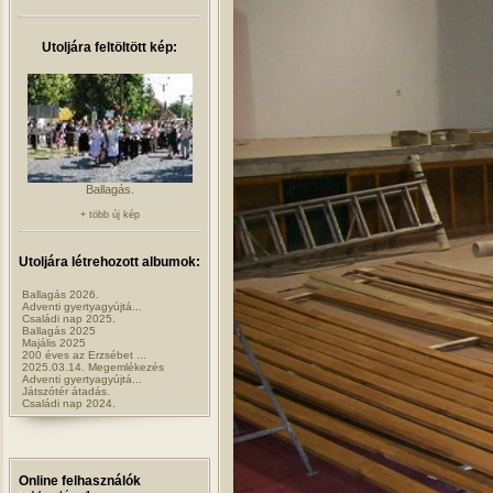
Utoljára feltöltött kép:
Ballagás.
+ több új kép
Utoljára létrehozott albumok:
Ballagás 2026.
Adventi gyertyagyújtá...
Családi nap 2025.
Ballagás 2025
Majális 2025
200 éves az Erzsébet ...
2025.03.14. Megemlékezés
Adventi gyertyagyújtá...
Játszótér átadás.
Családi nap 2024.
Online felhasználók