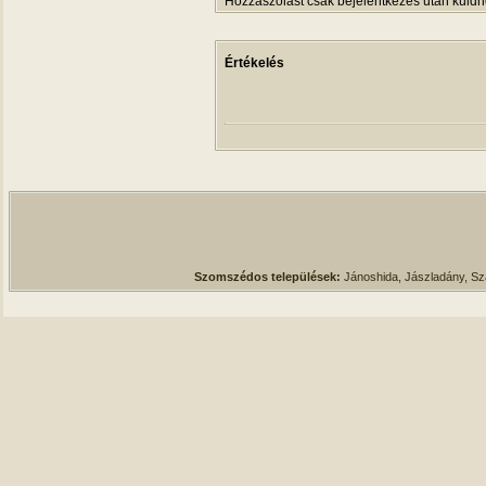
Hozzászólást csak bejelentkezés után küldh
Értékelés
Szomszédos települések:
Jánoshida, Jászladány, S