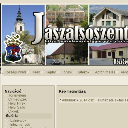
Községünkről
Hírek
Képtár
Fórum
Játékok
Apróhirdetés
Ven
Navigáció
Kép megnyitása
Történelem
Címjegyzék
*
Albumok
>
2014 õsz: Faluház átalakítás és 
Helyi Hírek
Helyi Sajtó
Cikkek
Galéria
- Látnivalók
- Intézmények