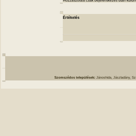
Hozzászólást csak bejelentkezés után küldh
Értékelés
Szomszédos települések:
Jánoshida, Jászladány, S