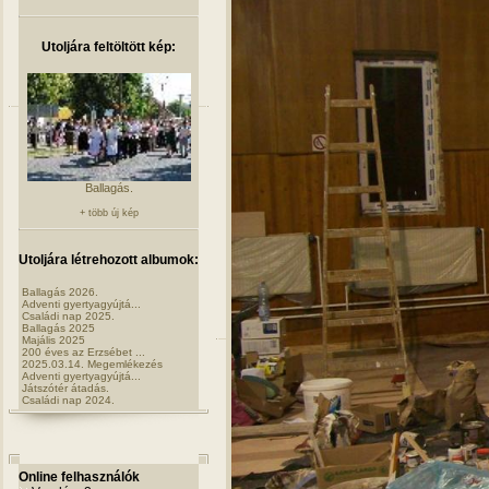
Utoljára feltöltött kép:
Ballagás.
+ több új kép
Utoljára létrehozott albumok:
Ballagás 2026.
Adventi gyertyagyújtá...
Családi nap 2025.
Ballagás 2025
Majális 2025
200 éves az Erzsébet ...
2025.03.14. Megemlékezés
Adventi gyertyagyújtá...
Játszótér átadás.
Családi nap 2024.
Online felhasználók