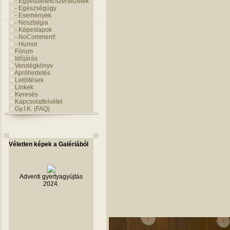
- Egyesületek/Szervezetek
- Egészségügy
- Események
- Nosztalgia
- Képeslapok
- NoComment!
- Humor
Fórum
Idõjárás
Vendégkönyv
Apróhirdetés
Letöltések
Linkek
Keresés
Kapcsolatfelvétel
Gy.I.K. (FAQ)
Véletlen képek a Galériából
Adventi gyertyagyújtás
2024.