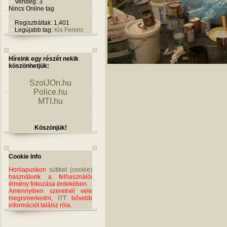
Vendég: 3
Nincs Online tag
Regisztráltak: 1,401
Legújabb tag:
Kis Ferenc
Híreink egy részét nekik
köszönhetjük:
SzolJOn.hu
Police.hu
MTI.hu
Köszönjük!
Cookie Info
Honlapunkon
sütiket (cookie)
használunk a felhasználói
élmény fokozása érdekében.
Amennyiben szeretnél vele
megismerkedni,
ITT
bővebb
információt találsz róla.