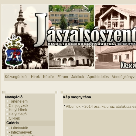
Községünkről
Hírek
Képtár
Fórum
Játékok
Apróhirdetés
Vendégkönyv
Navigáció
Kép megnyitása
Történelem
Címjegyzék
*
Albumok
>
2014 õsz: Faluház átalakítás és 
Helyi Hírek
Helyi Sajtó
Cikkek
Galéria
- Látnivalók
- Intézmények