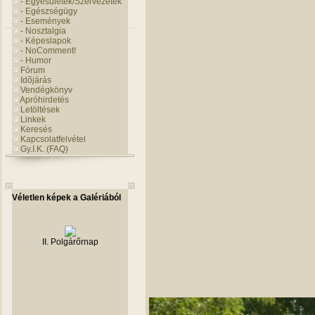
- Egyesületek/Szervezetek
- Egészségügy
- Események
- Nosztalgia
- Képeslapok
- NoComment!
- Humor
Fórum
Idõjárás
Vendégkönyv
Apróhirdetés
Letöltések
Linkek
Keresés
Kapcsolatfelvétel
Gy.I.K. (FAQ)
Véletlen képek a Galériából
II. Polgárőrnap