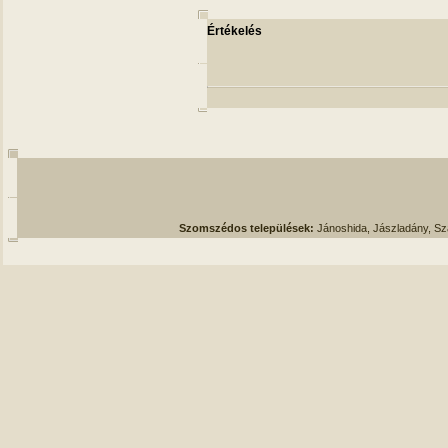
Értékelés
Szomszédos települések:
Jánoshida, Jászladány, S