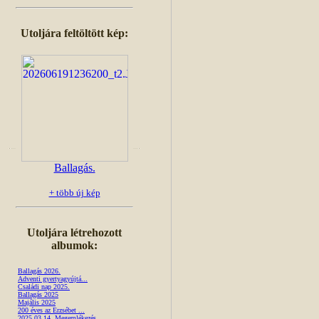
Utoljára feltöltött kép:
Ballagás.
+ több új kép
Utoljára létrehozott
albumok:
Ballagás 2026.
Adventi gyertyagyújtá...
Családi nap 2025.
Ballagás 2025
Majális 2025
200 éves az Erzsébet ...
2025.03.14. Megemlékezés