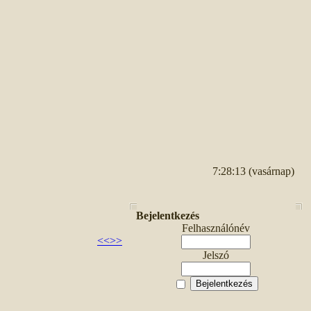
7:28:13 (vasárnap)
Bejelentkezés
Felhasználónév
<<
>>
Jelszó