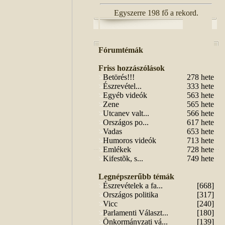
Egyszerre 198 fő a rekord.
Fórumtémák
Friss hozzászólások
Betörés!!!
278 hete
Észrevétel...
333 hete
Egyéb videók
563 hete
Zene
565 hete
Utcanev valt...
566 hete
Országos po...
617 hete
Vadas
653 hete
Humoros videók
713 hete
Emlékek
728 hete
Kifestõk, s...
749 hete
Legnépszerűbb témák
Észrevételek a fa...
[668]
Országos politika
[317]
Vicc
[240]
Parlamenti Választ...
[180]
Önkormányzati vá...
[139]