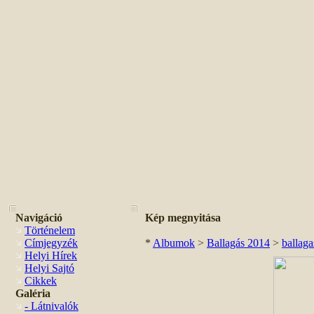
Navigáció
Kép megnyitása
Történelem
Címjegyzék
*
Albumok
>
Ballagás 2014
>
ballag
Helyi Hírek
Helyi Sajtó
Cikkek
Galéria
- Látnivalók