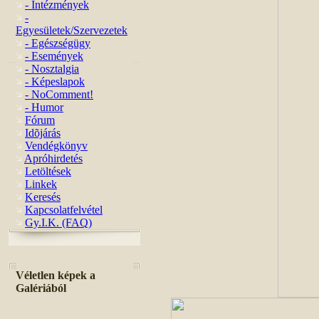
- Intézmények
-
Egyesületek/Szervezetek
- Egészségügy
- Események
- Nosztalgia
- Képeslapok
- NoComment!
- Humor
Fórum
Idõjárás
Vendégkönyv
Apróhirdetés
Letöltések
Linkek
Keresés
Kapcsolatfelvétel
Gy.I.K. (FAQ)
Véletlen képek a
Galériából