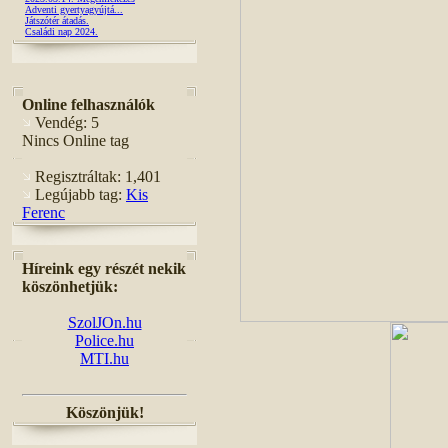
Adventi gyertyagyújtá...
Játszótér átadás.
Családi nap 2024.
Online felhasználók
Vendég: 5
Nincs Online tag
Regisztráltak: 1,401
Legújabb tag:
Kis
Ferenc
Híreink egy részét nekik
köszönhetjük:
SzolJOn.hu
Police.hu
MTI.hu
Köszönjük!