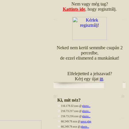
Nem vagy még tag?
Kattints ide
, hogy regisztrálj.
Neked nem kerül semmibe csupán 2
percedbe,
de ezzel elismered a munkánkat!
Elfelejtetted a jelszavad?
Kérj egy újat
itt
.
Ki, mit néz?
116.179.32.xxx @
photo...
216.73.217.xxx @
photo...
216.73.216.xxx @
photo...
66.249.79.xxx @
news.php
66.249.79.xxx @
photo...