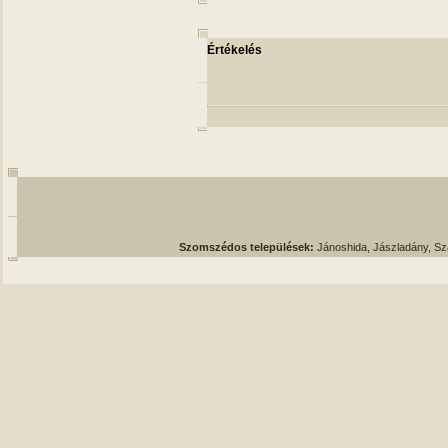
Értékelés
Szomszédos települések:
Jánoshida, Jászladány, S