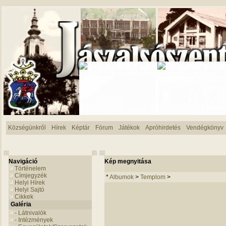
Községünkről
Hírek
Képtár
Fórum
Játékok
Apróhirdetés
Vendégkönyv
Navigáció
Kép megnyitása
Történelem
Címjegyzék
*
Albumok
>
Templom
>
Helyi Hírek
Helyi Sajtó
Cikkek
Galéria
- Látnivalók
- Intézmények