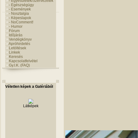
- Egyesületek/Szervezetek
- Egészségügy
- Események
- Nosztalgia
- Képeslapok
- NoComment!
- Humor
Fórum
Idõjárás
Vendégkönyv
Apróhirdetés
Letöltések
Linkek
Keresés
Kapcsolatfelvétel
Gy.I.K. (FAQ)
Véletlen képek a Galériából
Látképek