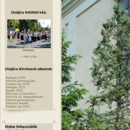
Utoljára feltöltött kép:
Ballagás.
+ több új kép
Utoljára létrehozott albumok:
Ballagás 2026.
Adventi gyertyagyújtá...
Családi nap 2025.
Ballagás 2025
Majális 2025
200 éves az Erzsébet ...
2025.03.14. Megemlékezés
Adventi gyertyagyújtá...
Játszótér átadás.
Családi nap 2024.
Online felhasználók