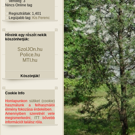
Vendég: 3
Nincs Online tag
Regisztráltak: 1,401
Legújabb tag:
Kis Ferenc
Híreink egy részét nekik
köszönhetjük:
SzolJOn.hu
Police.hu
MTI.hu
Köszönjük!
Cookie Info
Honlapunkon
sütiket (cookie)
használunk a felhasználói
élmény fokozása érdekében.
Amennyiben szeretnél vele
megismerkedni,
ITT
bővebb
információt találsz róla.