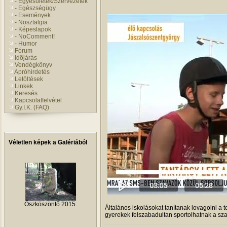
- Egyesületek/Szervezetek
- Egészségügy
- Események
- Nosztalgia
- Képeslapok
- NoComment!
- Humor
Fórum
Idõjárás
Vendégkönyv
Apróhirdetés
Letöltések
Linkek
Keresés
Kapcsolatfelvétel
Gy.I.K. (FAQ)
Véletlen képek a Galériából
Őszköszöntő 2015.
Általános iskolásokat tanítanak lovagolni a 
gyerekek felszabadultan sportolhatnak a s