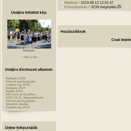
Markosz
- 2019.08.13 12:01:47
0 hozzászólás
~ 3239 megnyitás
Utoljára feltöltött kép:
Hozzászólások
Csak bejele
Ballagás.
+ több új kép
Utoljára létrehozott albumok:
Ballagás 2026.
Adventi gyertyagyújtá...
Családi nap 2025.
Ballagás 2025
Majális 2025
200 éves az Erzsébet ...
2025.03.14. Megemlékezés
Adventi gyertyagyújtá...
Játszótér átadás.
Családi nap 2024.
Online felhasználók