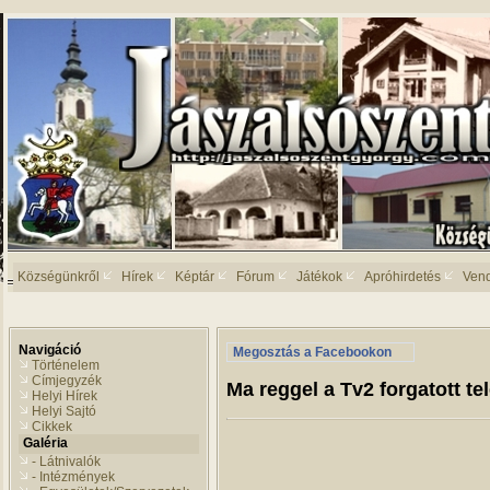
Községünkről
Hírek
Képtár
Fórum
Játékok
Apróhirdetés
Ven
Navigáció
Megosztás a Facebookon
Történelem
Címjegyzék
Ma reggel a Tv2 forgatott te
Helyi Hírek
Helyi Sajtó
Cikkek
Galéria
- Látnivalók
- Intézmények