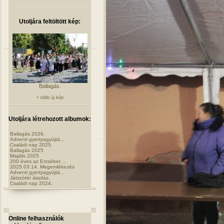
Utoljára feltöltött kép:
Ballagás.
+ több új kép
Utoljára létrehozott albumok:
Ballagás 2026.
Adventi gyertyagyújtá...
Családi nap 2025.
Ballagás 2025
Majális 2025
200 éves az Erzsébet ...
2025.03.14. Megemlékezés
Adventi gyertyagyújtá...
Játszótér átadás.
Családi nap 2024.
Online felhasználók