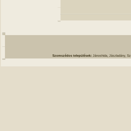
Szomszédos települések:
Jánoshida, Jászladány, S