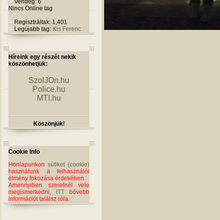
Vendég: 6
Nincs Online tag
Regisztráltak: 1,401
Legújabb tag:
Kis Ferenc
Híreink egy részét nekik
köszönhetjük:
SzolJOn.hu
Police.hu
MTI.hu
Köszönjük!
Cookie Info
Honlapunkon
sütiket (cookie)
használunk a felhasználói
élmény fokozása érdekében.
Amennyiben szeretnél vele
megismerkedni,
ITT
bővebb
információt találsz róla.