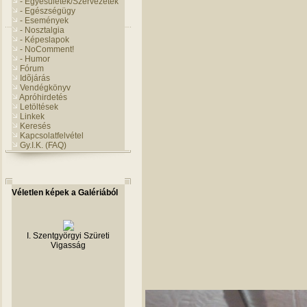
- Egyesületek/Szervezetek
- Egészségügy
- Események
- Nosztalgia
- Képeslapok
- NoComment!
- Humor
Fórum
Idõjárás
Vendégkönyv
Apróhirdetés
Letöltések
Linkek
Keresés
Kapcsolatfelvétel
Gy.I.K. (FAQ)
Véletlen képek a Galériából
Családi nap 2024.