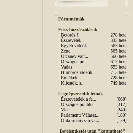
Fórumtémák
Friss hozzászólások
Betörés!!!
278 hete
Észrevétel...
333 hete
Egyéb videók
563 hete
Zene
565 hete
Utcanev valt...
566 hete
Országos po...
617 hete
Vadas
653 hete
Humoros videók
713 hete
Emlékek
728 hete
Kifestõk, s...
749 hete
Legnépszerűbb témák
Észrevételek a fa...
[668]
Országos politika
[317]
Vicc
[240]
Parlamenti Választ...
[180]
Önkormányzati vá...
[139]
Bejelentketés után "kattintható"