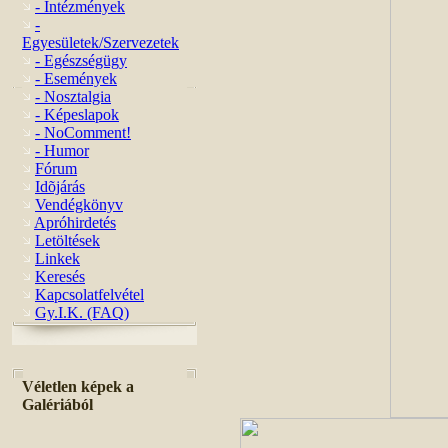
- Intézmények
-
Egyesületek/Szervezetek
- Egészségügy
- Események
- Nosztalgia
- Képeslapok
- NoComment!
- Humor
Fórum
Idõjárás
Vendégkönyv
Apróhirdetés
Letöltések
Linkek
Keresés
Kapcsolatfelvétel
Gy.I.K. (FAQ)
Véletlen képek a
Galériából