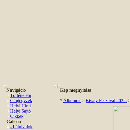
Navigáció
Kép megnyitása
Történelem
Címjegyzék
*
Albumok
>
Bivaly Fesztivál 2022.
Helyi Hírek
Helyi Sajtó
Cikkek
Galéria
- Látnivalók