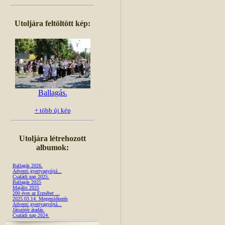
Utoljára feltöltött kép:
Ballagás.
+ több új kép
Utoljára létrehozott
albumok:
Ballagás 2026.
Adventi gyertyagyújtá...
Családi nap 2025.
Ballagás 2025
Majális 2025
200 éves az Erzsébet ...
2025.03.14. Megemlékezés
Adventi gyertyagyújtá...
Játszótér átadás.
Családi nap 2024.