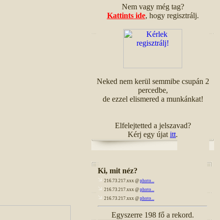
Nem vagy még tag?
Kattints ide
, hogy regisztrálj.
Neked nem kerül semmibe csupán 2
percedbe,
de ezzel elismered a munkánkat!
Elfelejtetted a jelszavad?
Kérj egy újat
itt
.
Ki, mit néz?
216.73.217.xxx @
photo...
216.73.217.xxx @
photo...
216.73.217.xxx @
photo...
Egyszerre 198 fő a rekord.