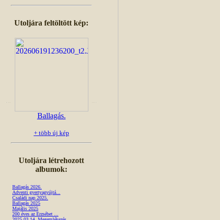
Utoljára feltöltött kép:
Ballagás.
+ több új kép
Utoljára létrehozott
albumok:
Ballagás 2026.
Adventi gyertyagyújtá...
Családi nap 2025.
Ballagás 2025
Majális 2025
200 éves az Erzsébet ...
2025.03.14. Megemlékezés