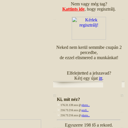
Nem vagy még tag?
Kattints ide
, hogy regisztrálj.
Neked nem kerül semmibe csupán 2
percedbe,
de ezzel elismered a munkánkat!
Elfelejtetted a jelszavad?
Kérj egy újat
itt
.
Ki, mit néz?
176.31.139.xxx @
photo...
216.73.216.xxx @
profi...
216.73.216.xxx @
photo...
Egyszerre 198 fő a rekord.