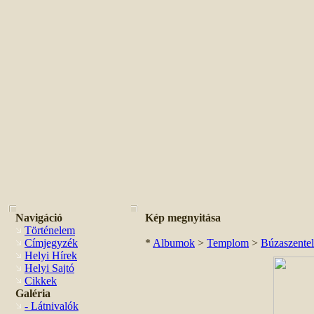
Navigáció
Kép megnyitása
Történelem
Címjegyzék
*
Albumok
>
Templom
>
Búzaszentel
Helyi Hírek
Helyi Sajtó
Cikkek
Galéria
- Látnivalók