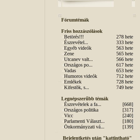
Fórumtémák
Friss hozzászólások
Betörés!!!
278 hete
Észrevétel...
333 hete
Egyéb videók
563 hete
Zene
565 hete
Utcanev valt...
566 hete
Országos po...
617 hete
Vadas
653 hete
Humoros videók
712 hete
Emlékek
728 hete
Kifestõk, s...
749 hete
Legnépszerűbb témák
Észrevételek a fa...
[668]
Országos politika
[317]
Vicc
[240]
Parlamenti Választ...
[180]
Önkormányzati vá...
[139]
Bejelentketés után "kattintható"