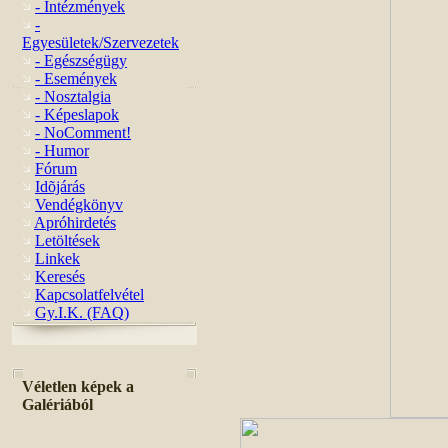
- Intézmények
-
Egyesületek/Szervezetek
- Egészségügy
- Események
- Nosztalgia
- Képeslapok
- NoComment!
- Humor
Fórum
Idõjárás
Vendégkönyv
Apróhirdetés
Letöltések
Linkek
Keresés
Kapcsolatfelvétel
Gy.I.K. (FAQ)
Véletlen képek a
Galériából