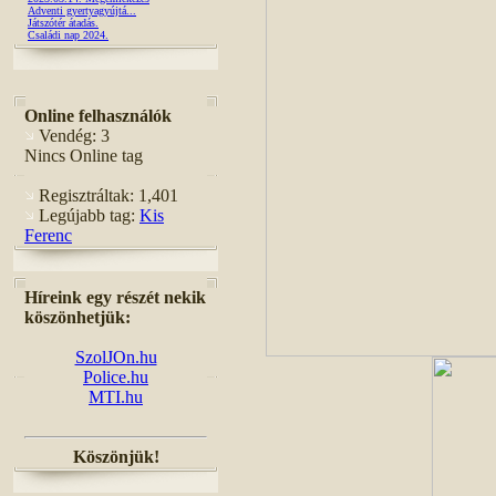
Adventi gyertyagyújtá...
Játszótér átadás.
Családi nap 2024.
Online felhasználók
Vendég: 3
Nincs Online tag
Regisztráltak: 1,401
Legújabb tag:
Kis
Ferenc
Híreink egy részét nekik
köszönhetjük:
SzolJOn.hu
Police.hu
MTI.hu
Köszönjük!