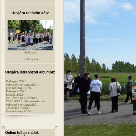
Utoljára feltöltött kép:
Ballagás.
+ több új kép
Utoljára létrehozott albumok:
Ballagás 2026.
Adventi gyertyagyújtá...
Családi nap 2025.
Ballagás 2025
Majális 2025
200 éves az Erzsébet ...
2025.03.14. Megemlékezés
Adventi gyertyagyújtá...
Játszótér átadás.
Családi nap 2024.
Online felhasználók