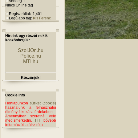
Vendég: 1
Nincs Online tag
Regisztráltak: 1,401
Legújabb tag:
Kis Ferenc
Híreink egy részét nekik
köszönhetjük:
SzolJOn.hu
Police.hu
MTI.hu
Köszönjük!
Cookie Info
Honlapunkon
sütiket (cookie)
használunk a felhasználói
élmény fokozása érdekében.
Amennyiben szeretnél vele
megismerkedni,
ITT
bővebb
információt találsz róla.