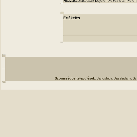
Hozzászólást csak bejelentkezés után küldh
Értékelés
Szomszédos települések:
Jánoshida, Jászladány, S