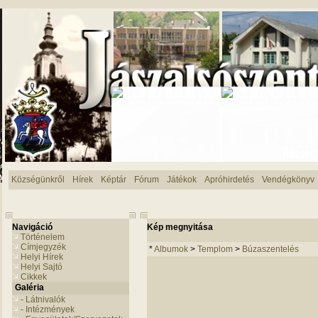
Községünkről
Hírek
Képtár
Fórum
Játékok
Apróhirdetés
Vendégkönyv
Navigáció
Kép megnyitása
Történelem
Címjegyzék
*
Albumok
>
Templom
>
Búzaszentelés
Helyi Hírek
Helyi Sajtó
Cikkek
Galéria
- Látnivalók
- Intézmények