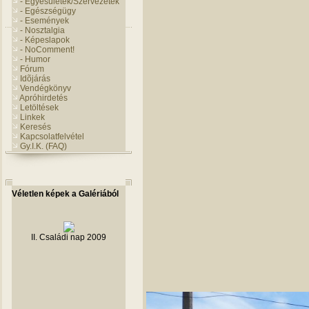
- Egyesületek/Szervezetek
- Egészségügy
- Események
- Nosztalgia
- Képeslapok
- NoComment!
- Humor
Fórum
Idõjárás
Vendégkönyv
Apróhirdetés
Letöltések
Linkek
Keresés
Kapcsolatfelvétel
Gy.I.K. (FAQ)
Véletlen képek a Galériából
II. Családi nap 2009