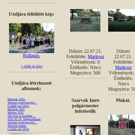
Utoljára feltöltött kép:
Dátum: 22.07.21.
Dátum:
Ballagás.
Feltöltötte:
Markosz
22.07.21.
Vélemények: 0
Feltöltötte:
+ több új kép
Értékelés: Nincs
Markosz
Megnyitva: 568
Vélemények:
Értékelés:
Utoljára létrehozott
Nincs
albumok:
Megnyitva: 5
Ballagás 2026.
Szarvák Imre
Plakát.
Adventi gyertyagyújtá...
polgármester
Családi nap 2025.
Ballagás 2025
intézkedik
Majális 2025
200 éves az Erzsébet ...
2025.03.14. Megemlékezés
Adventi gyertyagyújtá...
Játszótér átadás.
Családi nap 2024.