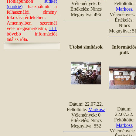
Honlapunkon
sütiket
Vélemények: 0
Feltöltötte:
(cookie)
használunk a
Értékelés: Nincs
Markosz
felhasználói élmény
Megnyitva: 496
Vélemények:
fokozása érdekében.
Értékelés:
Amennyiben szeretnél
Nincs
vele megismerkedni,
ITT
Megnyitva: 5
bővebb információt
találsz róla.
Utolsó simítások
Információ
pult.
Dátum: 22.07.22.
Dátum:
Feltöltötte:
Markosz
22.07.22.
Vélemények: 0
Feltöltötte:
Értékelés: Nincs
Markosz
Megnyitva: 552
Vélemények: