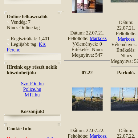
Online felhasználók
Vendég: 7
Dátum:
Nincs Online tag
22.07.21.
Dátum: 22.07.21.
Feltöltötte:
Feltöltötte:
Markosz
Regisztráltak: 1,401
Markosz
Vélemények: 0
Legújabb tag:
Kis
Vélemények:
Értékelés: Nincs
Ferenc
Értékelés:
Megnyitva: 547
Nincs
Megnyitva: 5
Híreink egy részét nekik
köszönhetjük:
07.22
Parkoló.
SzolJOn.hu
Police.hu
MTI.hu
Köszönjük!
Cookie Info
Dátum: 22.07.22.
Dátum:
Feltöltötte:
Markosz
22.07.22.