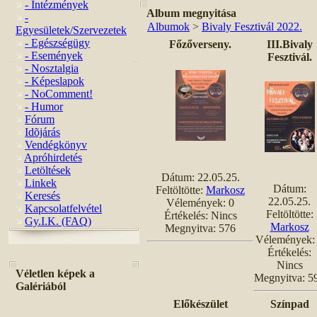
- Intézmények
Album megnyitása
-
Albumok
>
Bivaly Fesztivál 2022.
Egyesületek/Szervezetek
- Egészségügy
Főzőverseny.
III.Bivaly
- Események
Fesztivál.
- Nosztalgia
- Képeslapok
- NoComment!
- Humor
Fórum
Idõjárás
Vendégkönyv
Apróhirdetés
Letöltések
Dátum: 22.05.25.
Linkek
Dátum:
Feltöltötte:
Markosz
Keresés
22.05.25.
Vélemények: 0
Kapcsolatfelvétel
Feltöltötte:
Értékelés: Nincs
Gy.I.K. (FAQ)
Markosz
Megnyitva: 576
Vélemények:
Értékelés:
Nincs
Véletlen képek a
Megnyitva: 5
Galériából
Előkészület
Színpad