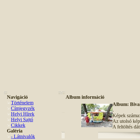
Navigáció
Album információ
Történelem
Album: Bival
Címjegyzék
.
Helyi Hírek
Képek száma:
Helyi Sajtó
Az utolsó képe
Cikkek
A feltöltés d
Galéria
- Látnivalók