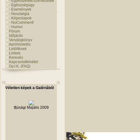
- Egyesületek/Szervezetek
- Egészségügy
- Események
- Nosztalgia
- Képeslapok
- NoComment!
- Humor
Fórum
Idõjárás
Vendégkönyv
Apróhirdetés
Letöltések
Linkek
Keresés
Kapcsolatfelvétel
Gy.I.K. (FAQ)
Véletlen képek a Galériából
Ifjúsági Majális 2009