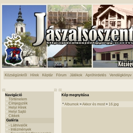
Községünkről
Hírek
Képtár
Fórum
Játékok
Apróhirdetés
Vendégkönyv
Navigáció
Kép megnyitása
Történelem
Címjegyzék
*
Albumok
>
Akkor és most
>
16.jpg
Helyi Hírek
Helyi Sajtó
Cikkek
Galéria
- Látnivalók
- Intézmények