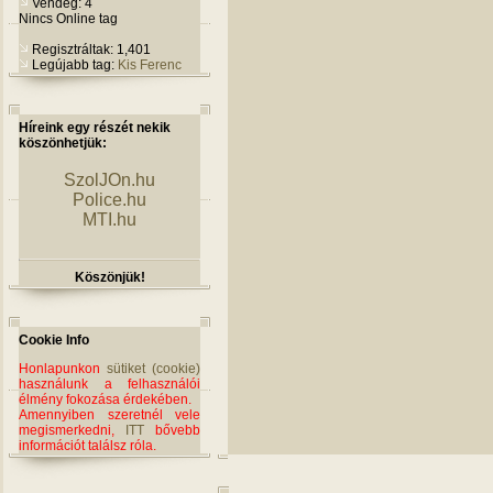
Vendég: 4
Nincs Online tag
Regisztráltak: 1,401
Legújabb tag:
Kis Ferenc
Híreink egy részét nekik
köszönhetjük:
SzolJOn.hu
Police.hu
MTI.hu
Köszönjük!
Cookie Info
Honlapunkon
sütiket (cookie)
használunk a felhasználói
élmény fokozása érdekében.
Amennyiben szeretnél vele
megismerkedni,
ITT
bővebb
információt találsz róla.