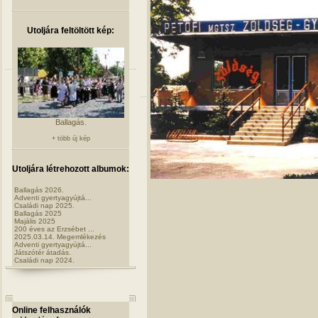
Utoljára feltöltött kép:
Ballagás.
+ több új kép
Utoljára létrehozott albumok:
Ballagás 2026.
Adventi gyertyagyújtá...
Családi nap 2025.
Ballagás 2025
Majális 2025
200 éves az Erzsébet ...
2025.03.14. Megemlékezés
Adventi gyertyagyújtá...
Játszótér átadás.
Családi nap 2024.
Online felhasználók