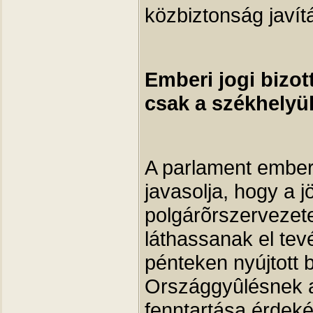
közbiztonság javít
Emberi jogi bizot
csak a székhely
A parlament emberi
javasolja, hogy a 
polgárõrszervezet
láthassanak el tev
pénteken nyújtott b
Országgyûlésnek a
fenntartása érdek