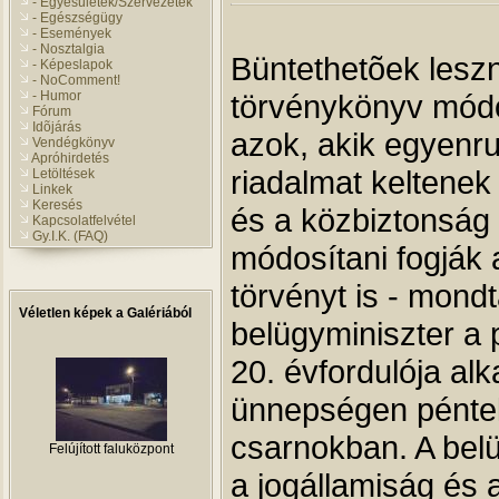
- Egyesületek/Szervezetek
- Egészségügy
- Események
- Nosztalgia
Büntethetõek lesz
- Képeslapok
- NoComment!
törvénykönyv mód
- Humor
Fórum
Idõjárás
azok, akik egyenr
Vendégkönyv
Apróhirdetés
riadalmat keltene
Letöltések
Linkek
Keresés
és a közbiztonság
Kapcsolatfelvétel
Gy.I.K. (FAQ)
módosítani fogják 
törvényt is - mond
Véletlen képek a Galériából
belügyminiszter a 
20. évfordulója alk
Jótékonysági rendezvény
ünnepségen pénte
csarnokban. A bel
a jogállamiság és 