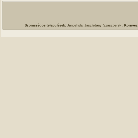
Szomszédos települések:
Jánoshida, Jászladány, Szászberek ;
Környez