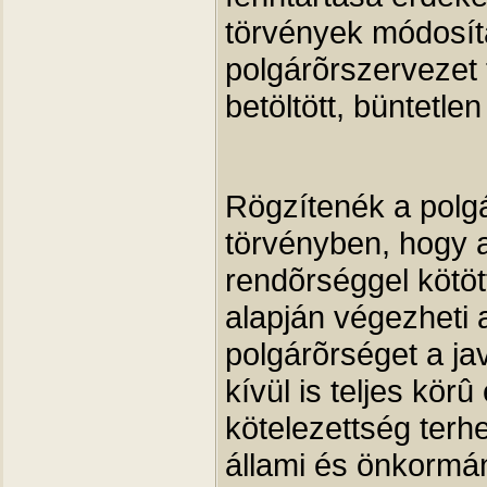
törvények módosít
polgárõrszervezet 
betöltött, büntetle
Rögzítenék a polgá
törvényben, hogy 
rendõrséggel kötöt
alapján végezheti 
polgárõrséget a ja
kívül is teljes kör
kötelezettség terh
állami és önkormán