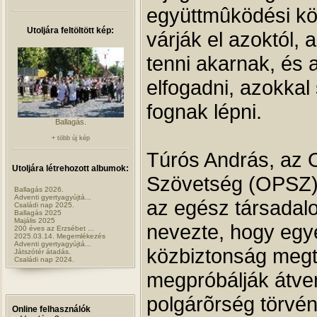
együttmûködési köt
Utoljára feltöltött kép:
várják el azoktól, 
tenni akarnak, és 
elfogadni, azokkal
fognak lépni.
Ballagás.
+ több új kép
Túrós András, az 
Utoljára létrehozott albumok:
Szövetség (OPSZ)
Ballagás 2026.
Adventi gyertyagyújtá...
az egész társada
Családi nap 2025.
Ballagás 2025
Majális 2025
nevezte, hogy egy
200 éves az Erzsébet ...
2025.03.14. Megemlékezés
Adventi gyertyagyújtá...
közbiztonság meg
Játszótér átadás.
Családi nap 2024.
megpróbálják átve
polgárõrség törvény
Online felhasználók