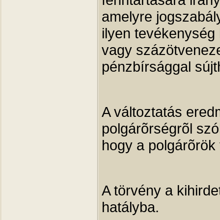
amelyre jogszabály
ilyen tevékenység l
vagy százötvenezer
pénzbírsággal sújt
A változtatás ere
polgárõrségrõl szó
hogy a polgárõrök
A törvény a kihird
hatályba.