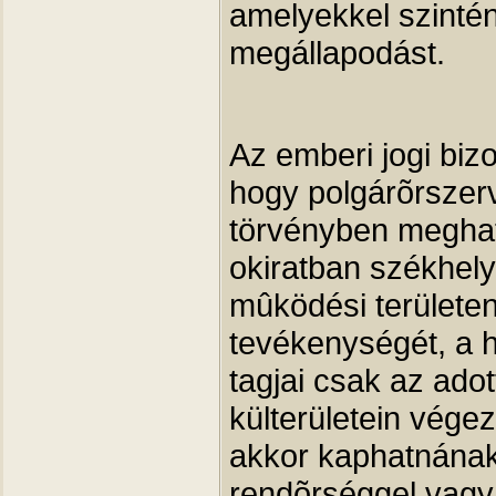
amelyekkel szintén
megállapodást.
Az emberi jogi biz
hogy polgárõrszer
törvényben meghatá
okiratban székhelye
mûködési területen 
tevékenységét, a h
tagjai csak az adot
külterületein végez
akkor kaphatnának 
rendõrséggel vagy