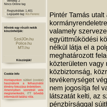
Vendég: 2
Nincs Online tag
Regisztráltak: 1,401
Pintér Tamás utalt 
Legújabb tag:
Kis Ferenc
kormányrendeletre
Híreink egy részét nekik
valamely szerveze
köszönhetjük:
együttmûködési köt
SzolJOn.hu
Police.hu
nélkül látja el a p
MTI.hu
meghatározott felad
Köszönjük!
közterületen vagy 
közbiztonság, közr
Cookie Info
tevékenységet vég
Honlapunkon
sütiket (cookie)
használunk a felhasználói
nem jogosítja fel 
élmény fokozása érdekében.
Amennyiben szeretnél vele
megismerkedni,
ITT
bővebb
látszatát kelti, az 
információt találsz róla.
pénzbírsággal sújt