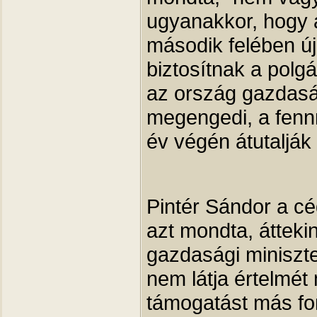
ugyanakkor, hogy a
második felében úja
biztosítnak a pol
az ország gazdasá
megengedi, a fennm
év végén átutaljá
Pintér Sándor a cé
azt mondta, átteki
gazdasági miniszte
nem látja értelmét 
támogatást más for