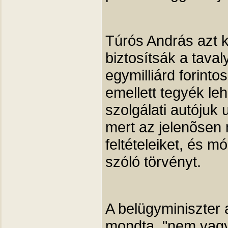
Túrós András azt k
biztosítsák a tava
egymilliárd forint
emellett tegyék leh
szolgálati autójuk 
mert az jelenõsen
feltételeiket, és m
szóló törvényt.
A belügyminiszter 
mondta, "nem vagy