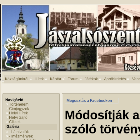
Községünkről
Hírek
Képtár
Fórum
Játékok
Apróhirdetés
Ven
Navigáció
Megosztás a Facebookon
Történelem
Címjegyzék
Módosítják a
Helyi Hírek
Helyi Sajtó
Cikkek
szóló törvény
Galéria
- Látnivalók
- Intézmények