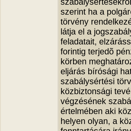
szabálysértésekrõl
szerint ha a polgár
törvény rendelke
látja el a jogszab
feladatait, elzárá
forintig terjedõ pé
körben meghatározo
eljárás bírósági ha
szabálysértési tör
közbiztonsági tev
végzésének szabál
értelmében aki köz
helyen olyan, a kö
fenntartására irán