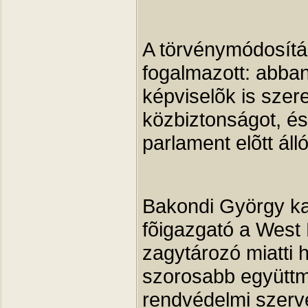
A törvénymódosítá
fogalmazott: abban
képviselõk is szere
közbiztonságot, é
parlament elõtt áll
Bakondi György ka
fõigazgató a West 
zagytározó miatti 
szorosabb együttm
rendvédelmi szerv