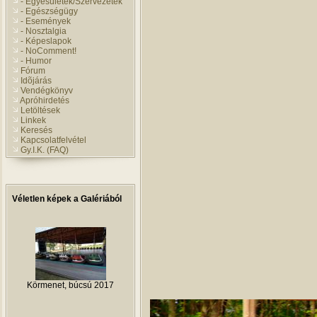
- Egyesületek/Szervezetek
- Egészségügy
- Események
- Nosztalgia
- Képeslapok
- NoComment!
- Humor
Fórum
Idõjárás
Vendégkönyv
Apróhirdetés
Letöltések
Linkek
Keresés
Kapcsolatfelvétel
Gy.I.K. (FAQ)
Véletlen képek a Galériából
Körmenet, búcsú 2017