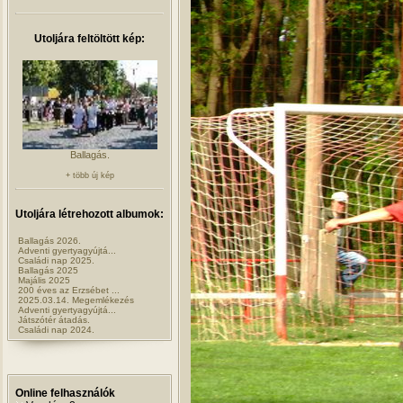
Utoljára feltöltött kép:
Ballagás.
+ több új kép
Utoljára létrehozott albumok:
Ballagás 2026.
Adventi gyertyagyújtá...
Családi nap 2025.
Ballagás 2025
Majális 2025
200 éves az Erzsébet ...
2025.03.14. Megemlékezés
Adventi gyertyagyújtá...
Játszótér átadás.
Családi nap 2024.
Online felhasználók