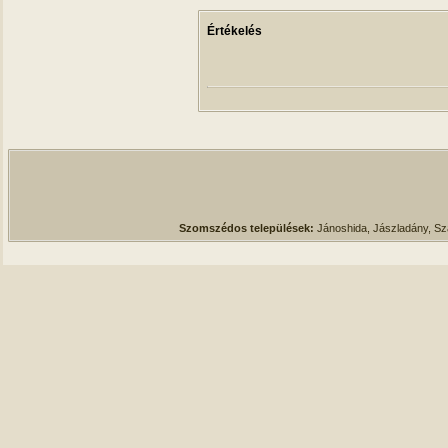
Értékelés
Szomszédos települések:
Jánoshida, Jászladány, S