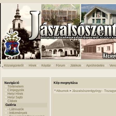
Községünkről
Hírek
Képtár
Fórum
Játékok
Apróhirdetés
Ven
Navigáció
Kép megnyitása
Történelem
Címjegyzék
*
Albumok
>
Jászalsószentgyörgy - Tiszagy
Helyi Hírek
Helyi Sajtó
Cikkek
Galéria
- Látnivalók
- Intézmények