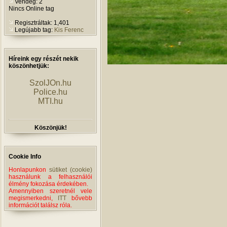
Vendég: 2
Nincs Online tag
Regisztráltak: 1,401
Legújabb tag:
Kis Ferenc
Híreink egy részét nekik
köszönhetjük:
SzolJOn.hu
Police.hu
MTI.hu
Köszönjük!
Cookie Info
Honlapunkon
sütiket (cookie)
használunk a felhasználói
élmény fokozása érdekében.
Amennyiben szeretnél vele
megismerkedni,
ITT
bővebb
információt találsz róla.