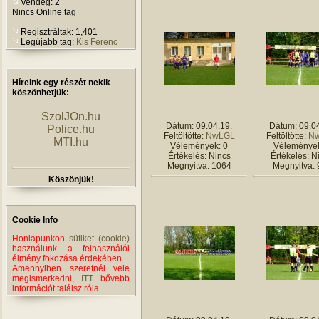
Vendég: 2
Nincs Online tag
Regisztráltak: 1,401
Legújabb tag:
Kis Ferenc
Híreink egy részét nekik
köszönhetjük:
SzolJOn.hu
Dátum: 09.04.19.
Dátum: 09.04
Police.hu
Feltöltötte:
NwLGL
Feltöltötte:
N
MTI.hu
Vélemények: 0
Vélemények
Értékelés: Nincs
Értékelés: N
Megnyitva: 1064
Megnyitva: 
Köszönjük!
Cookie Info
Honlapunkon
sütiket (cookie)
használunk a felhasználói
élmény fokozása érdekében.
Amennyiben szeretnél vele
megismerkedni,
ITT
bővebb
információt találsz róla.