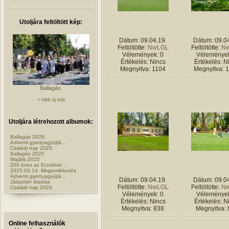
Utoljára feltöltött kép:
Dátum: 09.04.19.
Dátum: 09.04
Feltöltötte:
NwLGL
Feltöltötte:
N
Vélemények: 0
Vélemények
Értékelés: Nincs
Értékelés: N
Megnyitva: 1104
Megnyitva: 
Ballagás.
+ több új kép
Utoljára létrehozott albumok:
Ballagás 2026.
Adventi gyertyagyújtá...
Családi nap 2025.
Ballagás 2025
Majális 2025
200 éves az Erzsébet ...
2025.03.14. Megemlékezés
Adventi gyertyagyújtá...
Dátum: 09.04.19.
Dátum: 09.04
Játszótér átadás.
Feltöltötte:
NwLGL
Feltöltötte:
N
Családi nap 2024.
Vélemények: 0
Vélemények
Értékelés: Nincs
Értékelés: N
Megnyitva: 838
Megnyitva: 
Online felhasználók