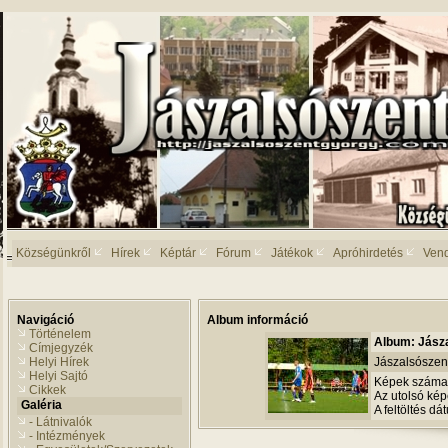
Községünkről
Hírek
Képtár
Fórum
Játékok
Apróhirdetés
Ven
Navigáció
Album információ
Történelem
Album: Jásza
Címjegyzék
Helyi Hírek
Jászalsószen
Helyi Sajtó
Képek száma
Cikkek
Az utolsó képe
Galéria
A feltöltés d
- Látnivalók
- Intézmények