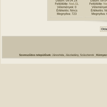
Dátum: 09.04.19.
Dátum: 09.04
Feltöltötte:
NwLGL
Feltöltötte:
N
Vélemények: 0
Vélemények
Értékelés: Nincs
Értékelés: N
Megnyitva: 723
Megnyitva: 
Oldal
Szomszédos települések:
Jánoshida, Jászladány, Szászberek ;
Környez