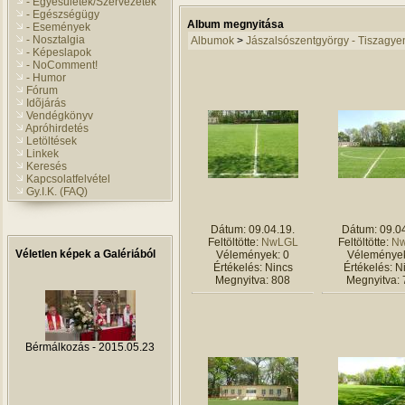
- Egyesületek/Szervezetek
- Egészségügy
Album megnyitása
- Események
- Nosztalgia
Albumok
>
Jászalsószentgyörgy - Tiszagye
- Képeslapok
- NoComment!
- Humor
Fórum
Idõjárás
Vendégkönyv
Apróhirdetés
Letöltések
Linkek
Keresés
Kapcsolatfelvétel
Gy.I.K. (FAQ)
Dátum: 09.04.19.
Dátum: 09.04
Feltöltötte:
NwLGL
Feltöltötte:
N
Véletlen képek a Galériából
Vélemények: 0
Vélemények
Értékelés: Nincs
Értékelés: N
Megnyitva: 808
Megnyitva: 
Bérmálkozás - 2015.05.23