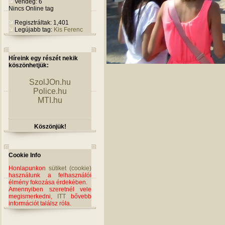
Vendég: 6
Nincs Online tag
Regisztráltak: 1,401
Legújabb tag:
Kis Ferenc
Híreink egy részét nekik
köszönhetjük:
SzolJOn.hu
Police.hu
MTI.hu
Köszönjük!
Cookie Info
Honlapunkon
sütiket (cookie)
használunk a felhasználói
élmény fokozása érdekében.
Amennyiben szeretnél vele
megismerkedni,
ITT
bővebb
információt találsz róla.