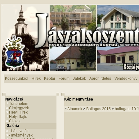
Községünkről
Hírek
Képtár
Fórum
Játékok
Apróhirdetés
Vendégkönyv
Navigáció
Kép megnyitása
Történelem
Címjegyzék
*
Albumok
>
Ballagás 2015
>
ballagas_10.
Helyi Hírek
Helyi Sajtó
Cikkek
Galéria
- Látnivalók
- Intézmények