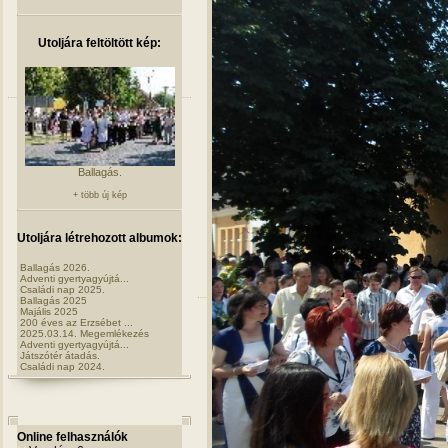
Utoljára feltöltött kép:
Ballagás.
+ több új kép
Utoljára létrehozott albumok:
Ballagás 2026.
Adventi gyertyagyújtá...
Családi nap 2025.
Ballagás 2025
Majális 2025
200 éves az Erzsébet ...
2025.03.14. Megemlékezés
Adventi gyertyagyújtá...
Játszótér átadás.
Családi nap 2024.
Online felhasználók