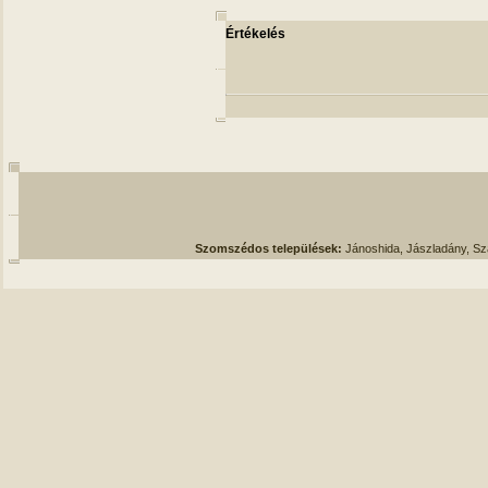
Értékelés
Szomszédos települések:
Jánoshida, Jászladány, S