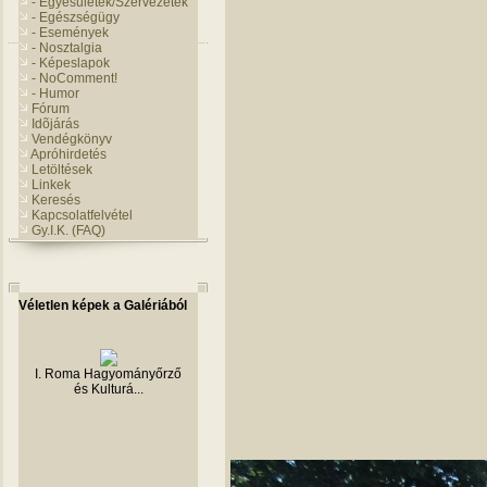
- Egyesületek/Szervezetek
- Egészségügy
- Események
- Nosztalgia
- Képeslapok
- NoComment!
- Humor
Fórum
Idõjárás
Vendégkönyv
Apróhirdetés
Letöltések
Linkek
Keresés
Kapcsolatfelvétel
Gy.I.K. (FAQ)
Véletlen képek a Galériából
I. Roma Hagyományőrző
és Kulturá...