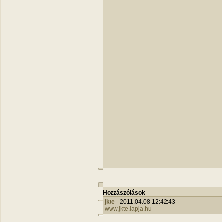
Hozzászólások
jkte
- 2011.04.08 12:42:43
www.jkte.lapja.hu