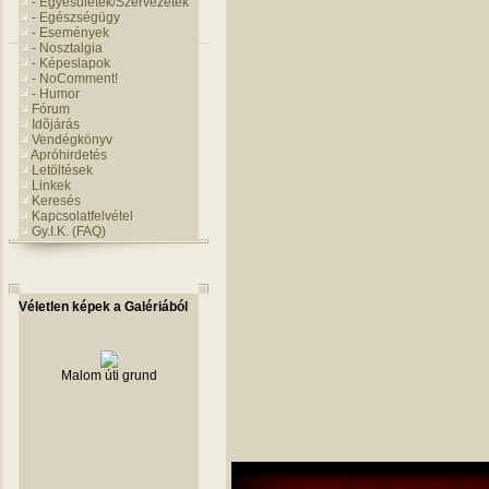
- Egyesületek/Szervezetek
- Egészségügy
- Események
- Nosztalgia
- Képeslapok
- NoComment!
- Humor
Fórum
Idõjárás
Vendégkönyv
Apróhirdetés
Letöltések
Linkek
Keresés
Kapcsolatfelvétel
Gy.I.K. (FAQ)
Véletlen képek a Galériából
Malom úti grund