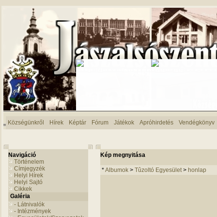
Községünkről
Hírek
Képtár
Fórum
Játékok
Apróhirdetés
Vendégkönyv
Navigáció
Kép megnyitása
Történelem
Címjegyzék
*
Albumok
>
Tûzoltó Egyesület
>
honlap
Helyi Hírek
Helyi Sajtó
Cikkek
Galéria
- Látnivalók
- Intézmények