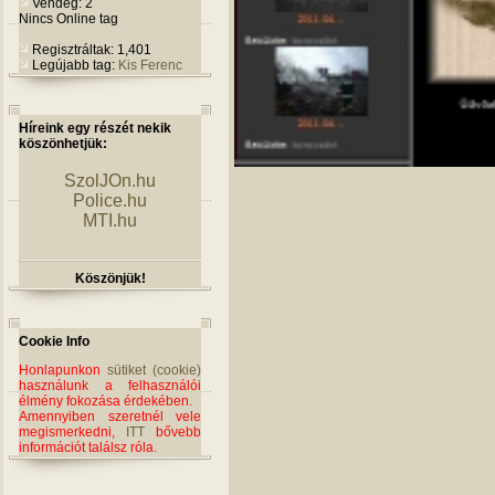
Vendég: 2
Nincs Online tag
Regisztráltak: 1,401
Legújabb tag:
Kis Ferenc
Híreink egy részét nekik
köszönhetjük:
SzolJOn.hu
Police.hu
MTI.hu
Köszönjük!
Cookie Info
Honlapunkon
sütiket (cookie)
használunk a felhasználói
élmény fokozása érdekében.
Amennyiben szeretnél vele
megismerkedni,
ITT
bővebb
információt találsz róla.