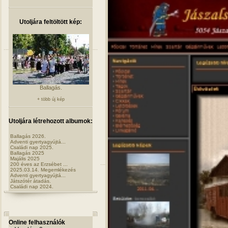
Utoljára feltöltött kép:
Ballagás.
+ több új kép
Utoljára létrehozott albumok:
Ballagás 2026.
Adventi gyertyagyújtá...
Családi nap 2025.
Ballagás 2025
Majális 2025
200 éves az Erzsébet ...
2025.03.14. Megemlékezés
Adventi gyertyagyújtá...
Játszótér átadás.
Családi nap 2024.
Online felhasználók