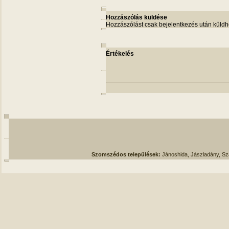
Hozzászólás küldése
Hozzászólást csak bejelentkezés után küldh
Értékelés
Szomszédos települések:
Jánoshida, Jászladány, S