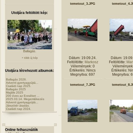
temetout_3.JPG
temetout_4.
Utoljára feltöltött kép:
Ballagás.
Dátum: 19.09.24.
Dátum: 19.09
+ több új kép
Feltöltötte:
Markosz
Feltöltötte:
Mar
Vélemények: 0
Vélemények:
Értékelés: Nincs
Értékelés: Ni
Utoljára létrehozott albumok:
Megnyitva: 697
Megnyitva: 
Ballagás 2026.
Adventi gyertyagyújtá...
temetout_7.JPG
temetout_8.
Családi nap 2025.
Ballagás 2025
Majális 2025
200 éves az Erzsébet ...
2025.03.14. Megemlékezés
Adventi gyertyagyújtá...
Játszótér átadás.
Családi nap 2024.
Online felhasználók