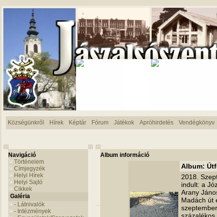
Községünkről
Hírek
Képtár
Fórum
Játékok
Apróhirdetés
Vendégkönyv
Navigáció
Album információ
Történelem
Album: Útf
Címjegyzék
Helyi Hírek
2018. Szept
Helyi Sajtó
indult: a Jó
Cikkek
Arany János
Galéria
Madách út 
- Látnivalók
szeptember 
- Intézmények
százalékos 