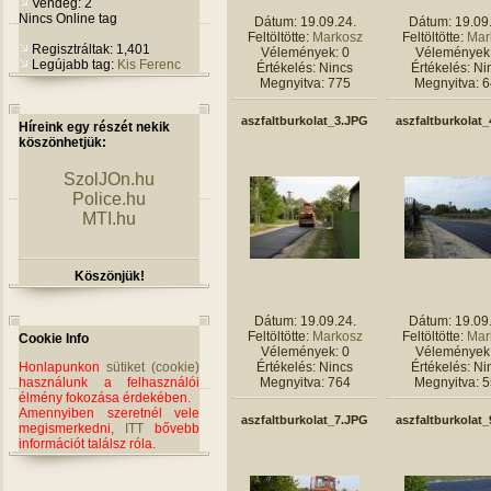
Vendég: 2
Nincs Online tag
Dátum: 19.09.24.
Dátum: 19.09
Feltöltötte:
Markosz
Feltöltötte:
Mar
Regisztráltak: 1,401
Vélemények: 0
Vélemények:
Legújabb tag:
Kis Ferenc
Értékelés: Nincs
Értékelés: Ni
Megnyitva: 775
Megnyitva: 
aszfaltburkolat_3.JPG
aszfaltburkolat
Híreink egy részét nekik
köszönhetjük:
SzolJOn.hu
Police.hu
MTI.hu
Köszönjük!
Dátum: 19.09.24.
Dátum: 19.09
Feltöltötte:
Markosz
Feltöltötte:
Mar
Cookie Info
Vélemények: 0
Vélemények:
Honlapunkon
sütiket (cookie)
Értékelés: Nincs
Értékelés: Ni
használunk a felhasználói
Megnyitva: 764
Megnyitva: 
élmény fokozása érdekében.
Amennyiben szeretnél vele
aszfaltburkolat_7.JPG
aszfaltburkolat
megismerkedni,
ITT
bővebb
információt találsz róla.