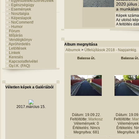
- Egyesületek/Szervezetek
2020.július 
- Egészségügy
a munkálat
- Események
- Nosztalgia
Képek száma
- Képeslapok
Az utolsó képe
- NoComment!
A feltöltés d
- Humor
Fórum
Idõjárás
Vendégkönyv
Apróhirdetés
Album megnyitása
Letöltések
Albumok
>
Útfelújítások 2018 - Napjainkig.
Linkek
Keresés
Balassa út.
Balassa út.
Kapcsolatfelvétel
Gy.I.K. (FAQ)
Véletlen képek a Galériából
2017.március 15.
Dátum: 19.09.22.
Dátum: 19.09
Feltöltötte:
Markosz
Feltöltötte:
Mar
Vélemények: 0
Vélemények:
Értékelés: Nincs
Értékelés: Ni
Megnyitva: 681
Megnyitva: 