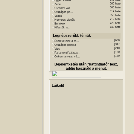
Egyéb videók
565 hete
Zene
566 hete
Utcanev valt...
617 hete
Országos po...
653 hete
Vadas
712 hete
Humoros videók
728 hete
Emlékek
749 hete
Kifestõk, s...
Legnépszerűbb témák
[668]
Észrevételek a fa...
[317]
Országos politika
[240]
Vicc
[180]
Parlamenti Választ...
[139]
Önkormányzati vá...
Bejelentketés után "kattintható" lesz,
addig használd a menüt.
Lájkolj!