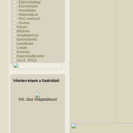
- Egészségügy
- Események
- Nosztalgia
- Képeslapok
- NoComment!
- Humor
Fórum
Idõjárás
Vendégkönyv
Apróhirdetés
Letöltések
Linkek
Keresés
Kapcsolatfelvétel
Gy.I.K. (FAQ)
Véletlen képek a Galériából
XXI. Jász Világtalálkozó