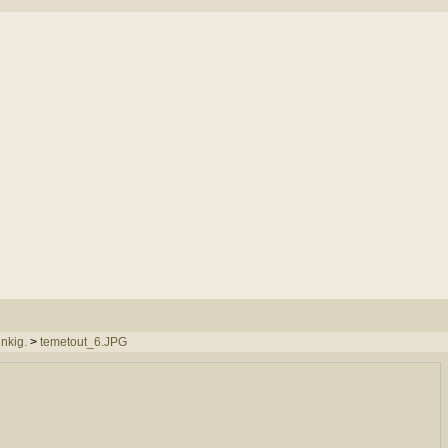
inkig.
>
temetout_6.JPG