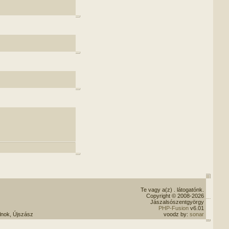
Te vagy a(z)
. látogatónk.
Copyright © 2008-2026
Jászalsószentgyörgy
PHP-Fusion
v6.01
lnok, Újszász
voodz by:
sonar