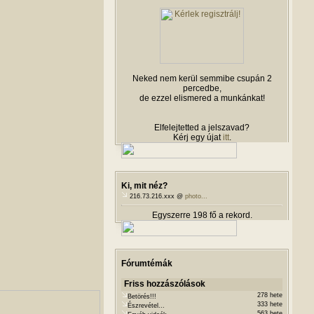
Neked nem kerül semmibe csupán 2
percedbe,
de ezzel elismered a munkánkat!
Elfelejtetted a jelszavad?
Kérj egy újat
itt
.
Ki, mit néz?
216.73.216.xxx @
photo...
Egyszerre 198 fő a rekord.
Fórumtémák
Friss hozzászólások
278 hete
Betörés!!!
333 hete
Észrevétel...
563 hete