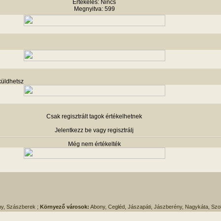
Értékelés: Nincs
Megnyitva: 599
küldhetsz
Csak regisztrált tagok értékelhetnek
Jelentkezz be vagy regisztrálj
Még nem értékelték
ny, Szászberek ;
Környező városok:
Abony, Cegléd, Jászapáti, Jászberény, Nagykáta, Szo