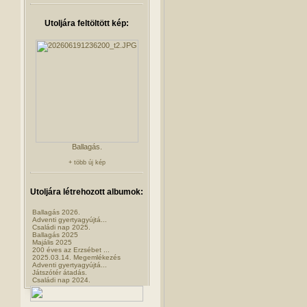
Utoljára feltöltött kép:
Ballagás.
+ több új kép
Utoljára létrehozott albumok:
Ballagás 2026.
Adventi gyertyagyújtá...
Családi nap 2025.
Ballagás 2025
Majális 2025
200 éves az Erzsébet ...
2025.03.14. Megemlékezés
Adventi gyertyagyújtá...
Játszótér átadás.
Családi nap 2024.