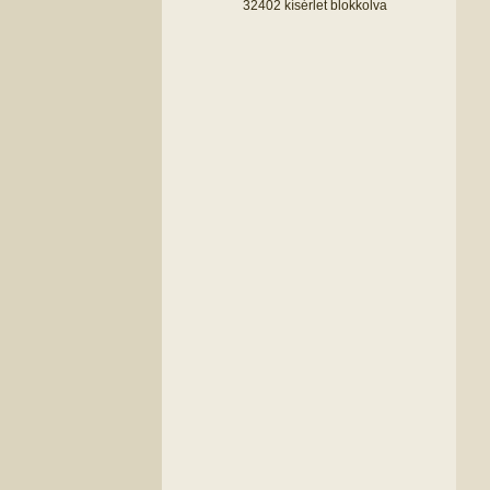
32402 kísérlet blokkolva