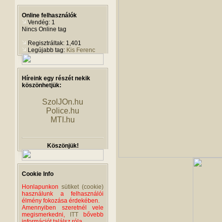
Online felhasználók
Vendég: 1
Nincs Online tag
Regisztráltak: 1,401
Legújabb tag:
Kis Ferenc
Híreink egy részét nekik
köszönhetjük:
SzolJOn.hu
Police.hu
MTI.hu
Köszönjük!
Cookie Info
Honlapunkon
sütiket (cookie)
használunk a felhasználói
élmény fokozása érdekében.
Amennyiben szeretnél vele
megismerkedni,
ITT
bővebb
információt találsz róla.