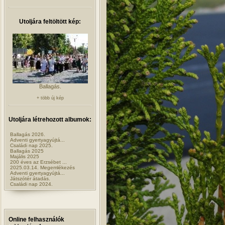
Utoljára feltöltött kép:
Ballagás.
+ több új kép
Utoljára létrehozott albumok:
Ballagás 2026.
Adventi gyertyagyújtá...
Családi nap 2025.
Ballagás 2025
Majális 2025
200 éves az Erzsébet ...
2025.03.14. Megemlékezés
Adventi gyertyagyújtá...
Játszótér átadás.
Családi nap 2024.
Online felhasználók