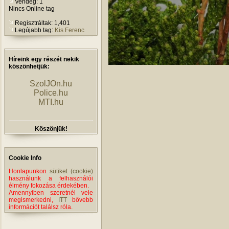
Vendég: 1
Nincs Online tag
Regisztráltak: 1,401
Legújabb tag:
Kis Ferenc
Híreink egy részét nekik
köszönhetjük:
SzolJOn.hu
Police.hu
MTI.hu
Köszönjük!
Cookie Info
Honlapunkon
sütiket (cookie)
használunk a felhasználói
élmény fokozása érdekében.
Amennyiben szeretnél vele
megismerkedni,
ITT
bővebb
információt találsz róla.