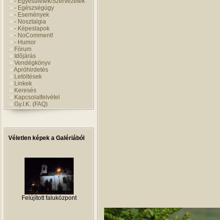
- Egyesületek/Szervezetek
- Egészségügy
- Események
- Nosztalgia
- Képeslapok
- NoComment!
- Humor
Fórum
Idõjárás
Vendégkönyv
Apróhirdetés
Letöltések
Linkek
Keresés
Kapcsolatfelvétel
Gy.I.K. (FAQ)
Véletlen képek a Galériából
Felújított faluközpont