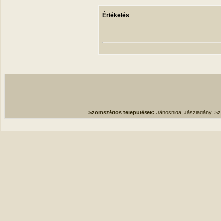
Értékelés
Szomszédos települések:
Jánoshida, Jászladány, S