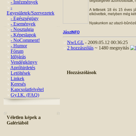
segítségével azonosították, 
- Intézmények
-
A tettesek 18 és 15 éves j
Egyesületek/Szervezetek
elkövettek, melyben még két 
- Egészségügy
Nyakunkon az utazó-bûnözés,
- Események
- Nosztalgia
JászINFO
- Képeslapok
- NoComment!
NwLGL
- 2009.05.12 00:36:25
- Humor
2 hozzászólás
~ 1480 megnyitás
Fórum
Idõjárás
Vendégkönyv
Apróhirdetés
Hozzászólások
Letöltések
Linkek
Keresés
Kapcsolatfelvétel
Gy.I.K. (FAQ)
Véletlen képek a
Galériából