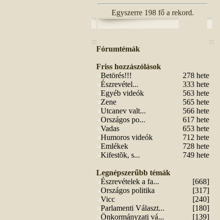
Egyszerre 198 fő a rekord.
Fórumtémák
Friss hozzászólások
Betörés!!!
278 hete
Észrevétel...
333 hete
Egyéb videók
563 hete
Zene
565 hete
Utcanev valt...
566 hete
Országos po...
617 hete
Vadas
653 hete
Humoros videók
712 hete
Emlékek
728 hete
Kifestõk, s...
749 hete
Legnépszerűbb témák
Észrevételek a fa...
[668]
Országos politika
[317]
Vicc
[240]
Parlamenti Választ...
[180]
Önkormányzati vá...
[139]