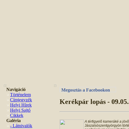
Navigáció
Megosztás a Facebookon
Történelem
Címjegyzék
Kerékpár lopás - 09.05
Helyi Hírek
Helyi Sajtó
Cikkek
Galéria
A térfigyelõ kameráké a jöv
- Látnivalók
Jászalsószentgyörgyön történ