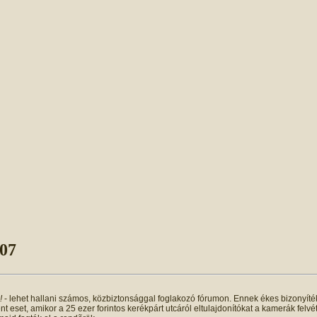
.07
õ!
- lehet hallani számos, közbiztonsággal foglakozó fórumon. Ennek ékes bizonyíté
t eset, amikor a 25 ezer forintos kerékpárt utcáról eltulajdonítókat a kamerák felvé