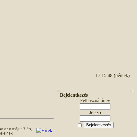
17:15:48 (péntek)
Bejelentkezés
Felhasználónév
Jelszó
ka az a május 7-én,
teleinek