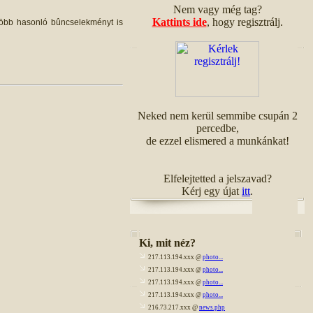
Nem vagy még tag?
Kattints ide
, hogy regisztrálj.
 több hasonló bûncselekményt is
Neked nem kerül semmibe csupán 2
percedbe,
de ezzel elismered a munkánkat!
Elfelejtetted a jelszavad?
Kérj egy újat
itt
.
Ki, mit néz?
217.113.194.xxx @
photo...
217.113.194.xxx @
photo...
217.113.194.xxx @
photo...
217.113.194.xxx @
photo...
216.73.217.xxx @
news.php