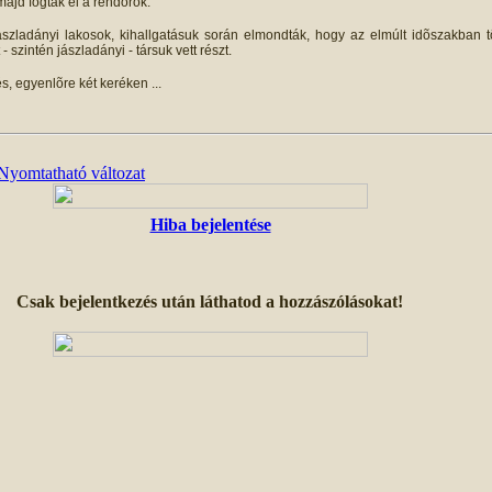
majd fogták el a rendõrök.
ászladányi lakosok, kihallgatásuk során elmondták, hogy az elmúlt idõszakban
- szintén jászladányi
- társuk vett részt.
 egyenlõre két keréken ...
Hiba bejelentése
Csak bejelentkezés után láthatod a hozzászólásokat!