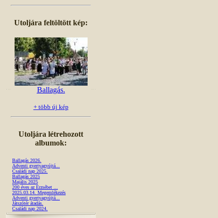
Utoljára feltöltött kép:
Ballagás.
+ több új kép
Utoljára létrehozott
albumok:
Ballagás 2026.
Adventi gyertyagyújtá...
Családi nap 2025.
Ballagás 2025
Majális 2025
200 éves az Erzsébet ...
2025.03.14. Megemlékezés
Adventi gyertyagyújtá...
Játszótér átadás.
Családi nap 2024.