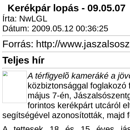
Kerékpár lopás - 09.05.07
Írta: NwLGL
Dátum: 2009.05.12 00:36:25
Forrás: http://www.jaszalsos
Teljes hír
A térfigyelõ kameráké a jö
közbiztonsággal foglakozó 
május 7-én, Jászalsószentg
forintos kerékpárt utcáról e
segítségével azonosították, majd f
A tettesek 18 és 15 éves jász