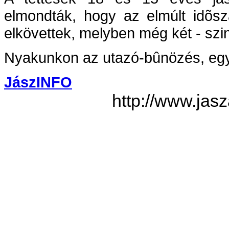
elmondták, hogy az elmúlt idõs
elkövettek, melyben még két - szi
Nyakunkon az utazó-bûnözés, egye
JászINFO
http://www.jas