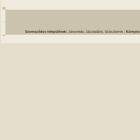
Szomszédos települések:
Jánoshida, Jászladány, Szászberek ;
Környez