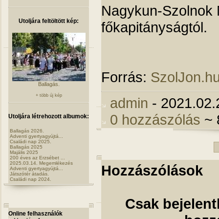
Nagykun-Szolnok 
Utoljára feltöltött kép:
főkapitányságtól.
Forrás:
SzolJon.h
Ballagás.
+ több új kép
admin
- 2021.02.
0 hozzászólás
~ 
Utoljára létrehozott albumok:
Ballagás 2026.
Adventi gyertyagyújtá...
Családi nap 2025.
Ballagás 2025
Majális 2025
200 éves az Erzsébet ...
2025.03.14. Megemlékezés
Hozzászólások
Adventi gyertyagyújtá...
Játszótér átadás.
Családi nap 2024.
Csak bejelent
Online felhasználók