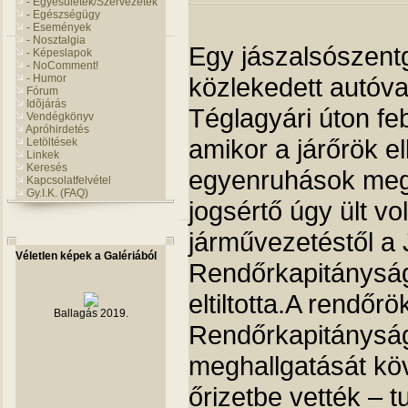
- Egyesületek/Szervezetek
- Egészségügy
- Események
- Nosztalgia
Egy jászalsószent
- Képeslapok
- NoComment!
közlekedett autóva
- Humor
Fórum
Idõjárás
Téglagyári úton fe
Vendégkönyv
Apróhirdetés
amikor a járőrök el
Letöltések
Linkek
Keresés
egyenruhások megá
Kapcsolatfelvétel
Gy.I.K. (FAQ)
jogsértő úgy ült v
járművezetéstől a
Véletlen képek a Galériából
Rendőrkapitányság
eltiltotta.A rendőrö
Ballagás 2019.
Rendőrkapitányságr
meghallgatását kö
őrizetbe vették – 