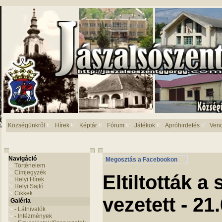
Községünkről
Hírek
Képtár
Fórum
Játékok
Apróhirdetés
Ven
Navigáció
Megosztás a Facebookon
Történelem
Címjegyzék
Eltiltották a
Helyi Hírek
Helyi Sajtó
Cikkek
vezetett - 21
Galéria
- Látnivalók
- Intézmények