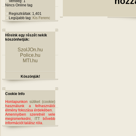
hozz
Vendég: 1
Nincs Online tag
Regisztráltak: 1,401
Legújabb tag:
Kis Ferenc
Híreink egy részét nekik
köszönhetjük:
SzolJOn.hu
Police.hu
MTI.hu
Köszönjük!
Cookie Info
Honlapunkon
sütiket (cookie)
használunk a felhasználói
élmény fokozása érdekében.
Amennyiben szeretnél vele
megismerkedni,
ITT
bővebb
információt találsz róla.