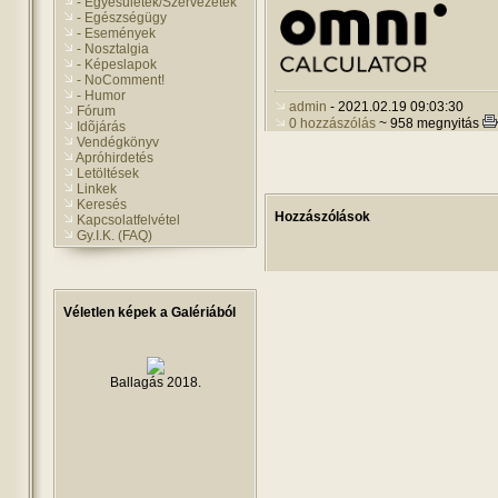
- Egyesületek/Szervezetek
- Egészségügy
- Események
- Nosztalgia
- Képeslapok
- NoComment!
- Humor
admin
- 2021.02.19 09:03:30
Fórum
0 hozzászólás
~ 958 megnyitás
Idõjárás
Vendégkönyv
Apróhirdetés
Letöltések
Linkek
Keresés
Hozzászólások
Kapcsolatfelvétel
Gy.I.K. (FAQ)
Véletlen képek a Galériából
Ballagás 2018.