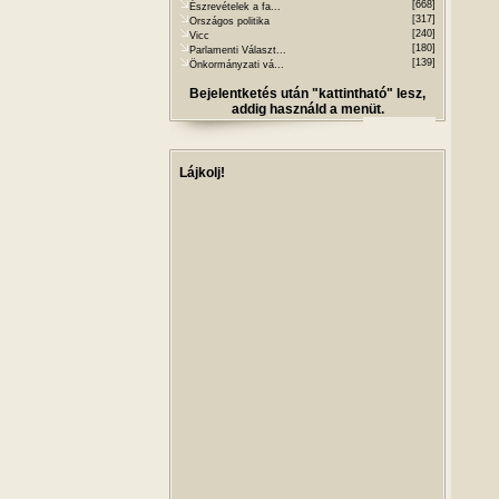
[668]
Észrevételek a fa...
[317]
Országos politika
[240]
Vicc
[180]
Parlamenti Választ...
[139]
Önkormányzati vá...
Bejelentketés után "kattintható" lesz,
addig használd a menüt.
Lájkolj!