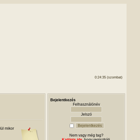
0:24:35 (szombat)
Bejelentkezés
Felhasználónév
Jelszó
ül mikor
Nem vagy még tag?
Kattints ide
, hogy regisztrálj.