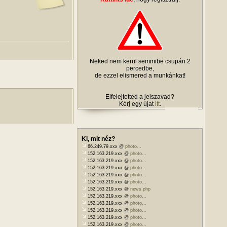
Neked nem kerül semmibe csupán 2
percedbe,
de ezzel elismered a munkánkat!
Elfelejtetted a jelszavad?
Kérj egy újat
itt
.
Ki, mit néz?
66.249.79.xxx @
photo...
152.163.219.xxx @
photo...
152.163.219.xxx @
photo...
152.163.219.xxx @
photo...
152.163.219.xxx @
photo...
152.163.219.xxx @
photo...
152.163.219.xxx @
news.php
152.163.219.xxx @
photo...
152.163.219.xxx @
photo...
152.163.219.xxx @
photo...
152.163.219.xxx @
photo...
152.163.219.xxx @
photo...