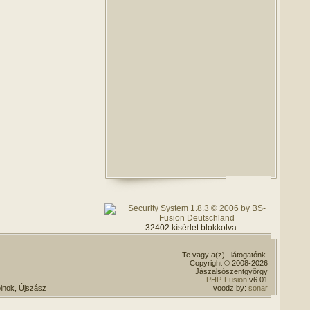
32402 kísérlet blokkolva
Te vagy a(z)
. látogatónk.
Copyright © 2008-2026
Jászalsószentgyörgy
PHP-Fusion
v6.01
lnok, Újszász
voodz by:
sonar