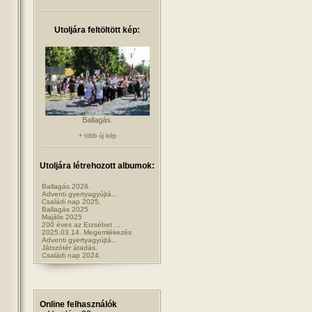
Utoljára feltöltött kép:
Ballagás.
+ több új kép
Utoljára létrehozott albumok:
Ballagás 2026.
Adventi gyertyagyújtá...
Családi nap 2025.
Ballagás 2025
Majális 2025
200 éves az Erzsébet ...
2025.03.14. Megemlékezés
Adventi gyertyagyújtá...
Játszótér átadás.
Családi nap 2024.
Online felhasználók