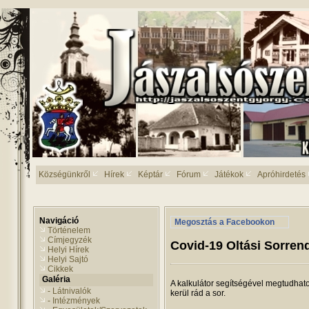
Községünkről
Hírek
Képtár
Fórum
Játékok
Apróhirdetés
Navigáció
Megosztás a Facebookon
Történelem
Címjegyzék
Covid-19 Oltási Sorren
Helyi Hírek
Helyi Sajtó
Cikkek
Galéria
A kalkulátor segítségével megtudhat
- Látnivalók
kerül rád a sor.
- Intézmények