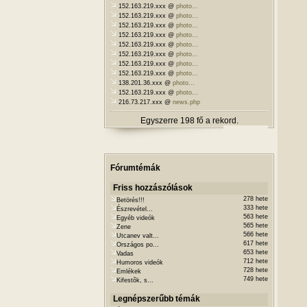
152.163.219.xxx @
photo...
152.163.219.xxx @
photo...
152.163.219.xxx @
photo...
152.163.219.xxx @
photo...
152.163.219.xxx @
photo...
152.163.219.xxx @
photo...
152.163.219.xxx @
photo...
152.163.219.xxx @
photo...
138.201.36.xxx @
photo...
152.163.219.xxx @
photo...
216.73.217.xxx @
news.php
Egyszerre 198 fő a rekord.
Fórumtémák
Friss hozzászólások
278 hete
Betörés!!!
333 hete
Észrevétel...
563 hete
Egyéb videók
565 hete
Zene
566 hete
Utcanev valt...
617 hete
Országos po...
653 hete
Vadas
712 hete
Humoros videók
728 hete
Emlékek
749 hete
Kifestõk, s...
Legnépszerűbb témák