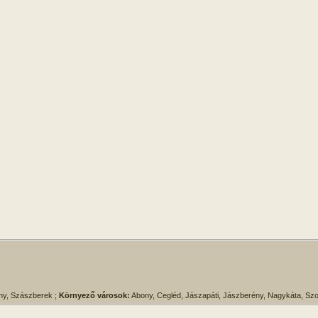
ny, Szászberek ;
Környező városok:
Abony, Cegléd, Jászapáti, Jászberény, Nagykáta, Szo