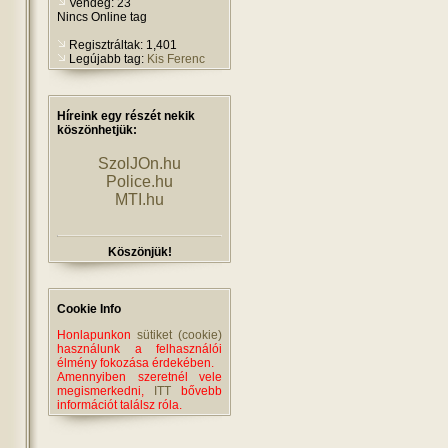
Vendég: 23
Nincs Online tag
Regisztráltak: 1,401
Legújabb tag:
Kis Ferenc
Híreink egy részét nekik
köszönhetjük:
SzolJOn.hu
Police.hu
MTI.hu
Köszönjük!
Cookie Info
Honlapunkon
sütiket (cookie)
használunk a felhasználói
élmény fokozása érdekében.
Amennyiben szeretnél vele
megismerkedni,
ITT
bővebb
információt találsz róla.