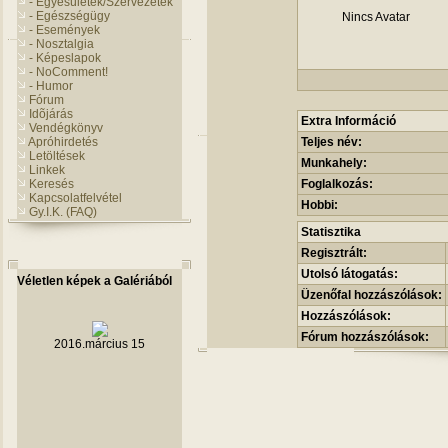
- Egyesületek/Szervezetek
- Egészségügy
Nincs Avatar
- Események
- Nosztalgia
- Képeslapok
- NoComment!
- Humor
Fórum
Idõjárás
Extra Információ
Vendégkönyv
Apróhirdetés
Teljes név:
Letöltések
Munkahely:
Linkek
Keresés
Foglalkozás:
Kapcsolatfelvétel
Hobbi:
Gy.I.K. (FAQ)
Statisztika
Regisztrált:
Utolsó látogatás:
Véletlen képek a Galériából
Üzenőfal hozzászólások:
Hozzászólások:
Fórum hozzászólások:
2016.március 15