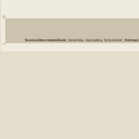
Szomszédos települések:
Jánoshida, Jászladány, Szászberek ;
Környez