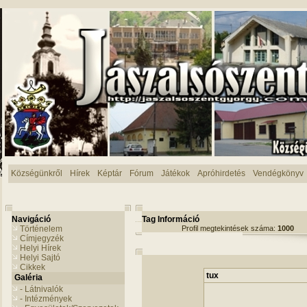
Községünkről
Hírek
Képtár
Fórum
Játékok
Apróhirdetés
Vendégkönyv
Navigáció
Tag Információ
Történelem
Profil megtekintések száma:
1000
Címjegyzék
Helyi Hírek
Helyi Sajtó
Cikkek
tux
Galéria
- Látnivalók
- Intézmények