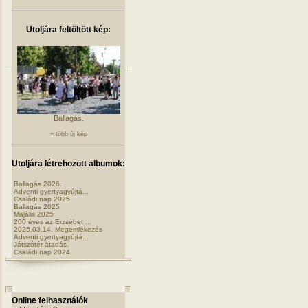
Utoljára feltöltött kép:
Ballagás.
+ több új kép
Utoljára létrehozott albumok:
Ballagás 2026.
Adventi gyertyagyújtá...
Családi nap 2025.
Ballagás 2025
Majális 2025
200 éves az Erzsébet ...
2025.03.14. Megemlékezés
Adventi gyertyagyújtá...
Játszótér átadás.
Családi nap 2024.
Online felhasználók