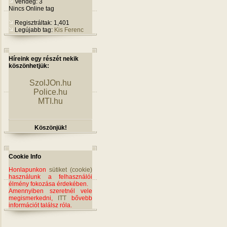
Vendég: 3
Nincs Online tag
Regisztráltak: 1,401
Legújabb tag:
Kis Ferenc
Híreink egy részét nekik
köszönhetjük:
SzolJOn.hu
Police.hu
MTI.hu
Köszönjük!
Cookie Info
Honlapunkon
sütiket (cookie)
használunk a felhasználói
élmény fokozása érdekében.
Amennyiben szeretnél vele
megismerkedni,
ITT
bővebb
információt találsz róla.