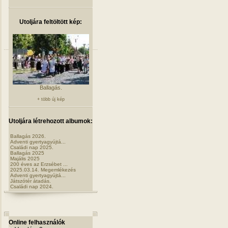
Utoljára feltöltött kép:
Ballagás.
+ több új kép
Utoljára létrehozott albumok:
Ballagás 2026.
Adventi gyertyagyújtá...
Családi nap 2025.
Ballagás 2025
Majális 2025
200 éves az Erzsébet ...
2025.03.14. Megemlékezés
Adventi gyertyagyújtá...
Játszótér átadás.
Családi nap 2024.
Online felhasználók