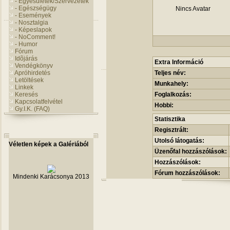
- Egyesületek/Szervezetek
- Egészségügy
Nincs Avatar
- Események
- Nosztalgia
- Képeslapok
- NoComment!
- Humor
Fórum
Idõjárás
Extra Információ
Vendégkönyv
Apróhirdetés
Teljes név:
Letöltések
Munkahely:
Linkek
Keresés
Foglalkozás:
Kapcsolatfelvétel
Hobbi:
Gy.I.K. (FAQ)
Statisztika
Regisztrált:
Utolsó látogatás:
Véletlen képek a Galériából
Üzenőfal hozzászólások:
Hozzászólások:
Fórum hozzászólások:
Mindenki Karácsonya 2013