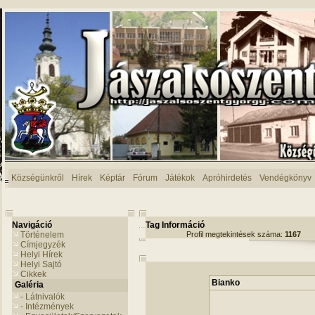
Községünkről
Hírek
Képtár
Fórum
Játékok
Apróhirdetés
Vendégkönyv
Navigáció
Tag Információ
Történelem
Profil megtekintések száma:
1167
Címjegyzék
Helyi Hírek
Helyi Sajtó
Cikkek
Bianko
Galéria
- Látnivalók
- Intézmények