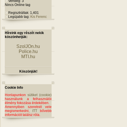
Vendég: 3
Nincs Online tag
Regisztráltak: 1,401
Legújabb tag:
Kis Ferenc
Híreink egy részét nekik
köszönhetjük:
SzolJOn.hu
Police.hu
MTI.hu
Köszönjük!
Cookie Info
Honlapunkon
sütiket (cookie)
használunk a felhasználói
élmény fokozása érdekében.
Amennyiben szeretnél vele
megismerkedni,
ITT
bővebb
információt találsz róla.