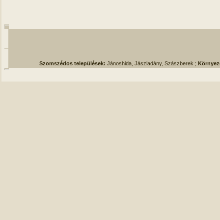
Szomszédos települések:
Jánoshida, Jászladány, Szászberek ;
Környez