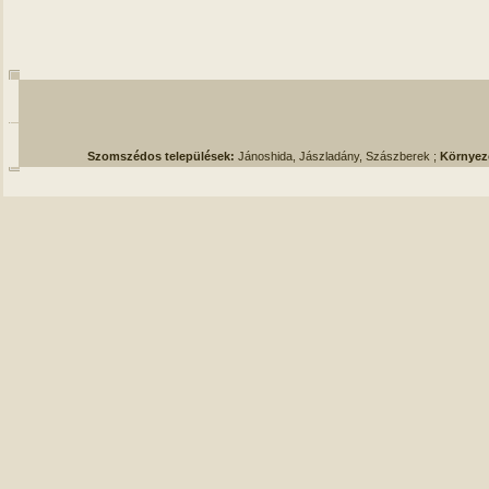
Szomszédos települések:
Jánoshida, Jászladány, Szászberek ;
Környez