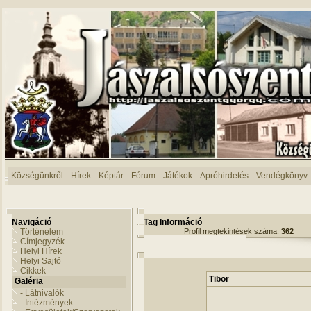
Községünkről
Hírek
Képtár
Fórum
Játékok
Apróhirdetés
Vendégkönyv
Navigáció
Tag Információ
Történelem
Profil megtekintések száma:
362
Címjegyzék
Helyi Hírek
Helyi Sajtó
Cikkek
Tibor
Galéria
- Látnivalók
- Intézmények