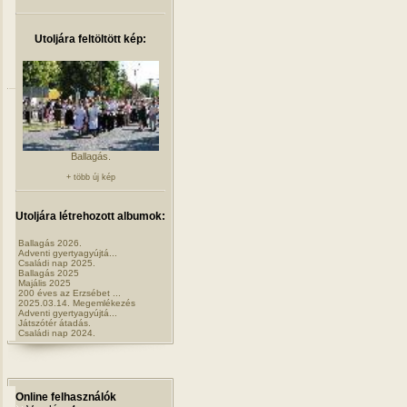
Utoljára feltöltött kép:
Ballagás.
+ több új kép
Utoljára létrehozott albumok:
Ballagás 2026.
Adventi gyertyagyújtá...
Családi nap 2025.
Ballagás 2025
Majális 2025
200 éves az Erzsébet ...
2025.03.14. Megemlékezés
Adventi gyertyagyújtá...
Játszótér átadás.
Családi nap 2024.
Online felhasználók