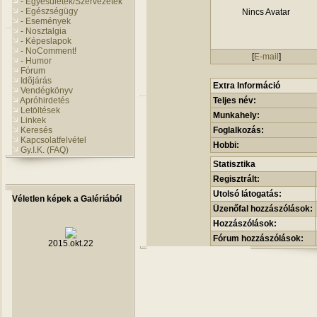
- Egyesületek/Szervezetek
- Egészségügy
Nincs Avatar
- Események
- Nosztalgia
- Képeslapok
- NoComment!
[
E-mail
]
- Humor
Fórum
Idõjárás
Extra Információ
Vendégkönyv
Apróhirdetés
Teljes név:
Letöltések
Munkahely:
Linkek
Keresés
Foglalkozás:
Kapcsolatfelvétel
Hobbi:
Gy.I.K. (FAQ)
Statisztika
Regisztrált:
Utolsó látogatás:
Véletlen képek a Galériából
Üzenőfal hozzászólások:
Hozzászólások:
Fórum hozzászólások:
2015.okt.22