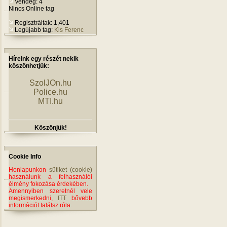
Vendég: 4
Nincs Online tag
Regisztráltak: 1,401
Legújabb tag:
Kis Ferenc
Híreink egy részét nekik
köszönhetjük:
SzolJOn.hu
Police.hu
MTI.hu
Köszönjük!
Cookie Info
Honlapunkon
sütiket (cookie)
használunk a felhasználói
élmény fokozása érdekében.
Amennyiben szeretnél vele
megismerkedni,
ITT
bővebb
információt találsz róla.