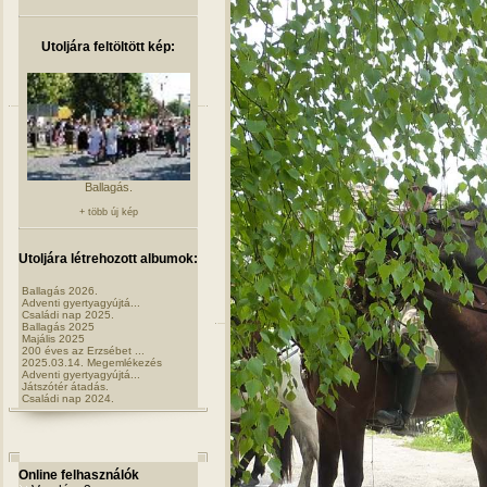
Utoljára feltöltött kép:
Ballagás.
+ több új kép
Utoljára létrehozott albumok:
Ballagás 2026.
Adventi gyertyagyújtá...
Családi nap 2025.
Ballagás 2025
Majális 2025
200 éves az Erzsébet ...
2025.03.14. Megemlékezés
Adventi gyertyagyújtá...
Játszótér átadás.
Családi nap 2024.
Online felhasználók