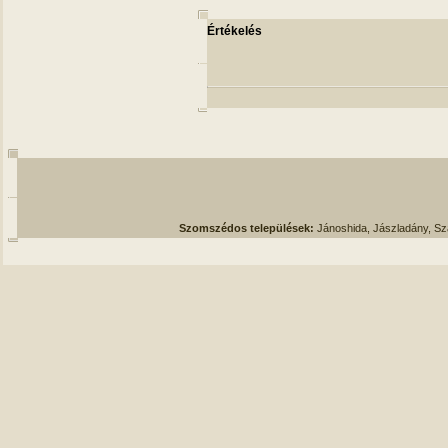
Értékelés
Szomszédos települések:
Jánoshida, Jászladány, S