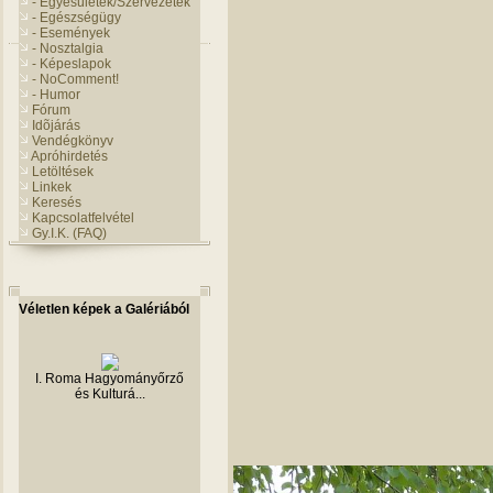
- Egyesületek/Szervezetek
- Egészségügy
- Események
- Nosztalgia
- Képeslapok
- NoComment!
- Humor
Fórum
Idõjárás
Vendégkönyv
Apróhirdetés
Letöltések
Linkek
Keresés
Kapcsolatfelvétel
Gy.I.K. (FAQ)
Véletlen képek a Galériából
I. Roma Hagyományőrző
és Kulturá...