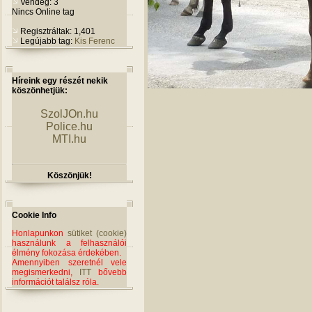
Vendég: 3
Nincs Online tag
Regisztráltak: 1,401
Legújabb tag:
Kis Ferenc
Híreink egy részét nekik
köszönhetjük:
SzolJOn.hu
Police.hu
MTI.hu
Köszönjük!
Cookie Info
Honlapunkon
sütiket (cookie)
használunk a felhasználói
élmény fokozása érdekében.
Amennyiben szeretnél vele
megismerkedni,
ITT
bővebb
információt találsz róla.