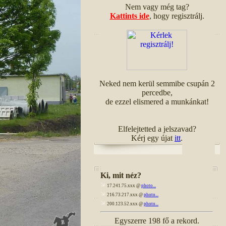
Nem vagy még tag?
Kattints ide
, hogy regisztrálj.
Neked nem kerül semmibe csupán 2
percedbe,
de ezzel elismered a munkánkat!
Elfelejtetted a jelszavad?
Kérj egy újat
itt
.
Ki, mit néz?
17.241.75.xxx @
photo...
216.73.217.xxx @
photo...
200.123.52.xxx @
photo...
Egyszerre 198 fő a rekord.