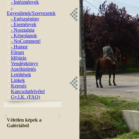
- Intézmények
-
Egyesületek/Szervezetek
- Egészségügy
- Események
- Nosztalgia
- Képeslapok
- NoComment!
- Humor
Fórum
Idõjárás
Vendégkönyv
Apróhirdetés
Letöltések
Linkek
Keresés
Kapcsolatfelvétel
Gy.I.K. (FAQ)
Véletlen képek a
Galériából