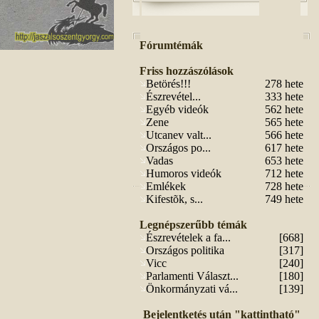
Fórumtémák
Friss hozzászólások
Betörés!!!
278 hete
Észrevétel...
333 hete
Egyéb videók
562 hete
Zene
565 hete
Utcanev valt...
566 hete
Országos po...
617 hete
Vadas
653 hete
Humoros videók
712 hete
Emlékek
728 hete
Kifestõk, s...
749 hete
Legnépszerűbb témák
Észrevételek a fa...
[668]
Országos politika
[317]
Vicc
[240]
Parlamenti Választ...
[180]
Önkormányzati vá...
[139]
Bejelentketés után "kattintható"