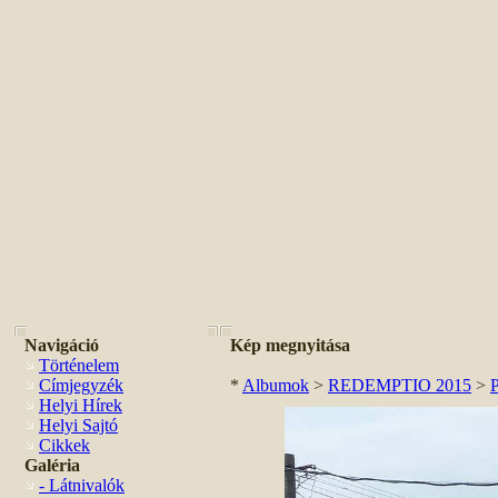
Navigáció
Kép megnyitása
Történelem
Címjegyzék
*
Albumok
>
REDEMPTIO 2015
>
Helyi Hírek
Helyi Sajtó
Cikkek
Galéria
- Látnivalók