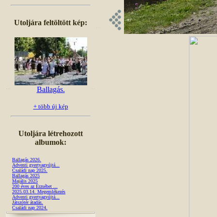
Utoljára feltöltött kép:
Ballagás.
+ több új kép
Utoljára létrehozott
albumok:
Ballagás 2026.
Adventi gyertyagyújtá...
Családi nap 2025.
Ballagás 2025
Majális 2025
200 éves az Erzsébet ...
2025.03.14. Megemlékezés
Adventi gyertyagyújtá...
Játszótér átadás.
Családi nap 2024.