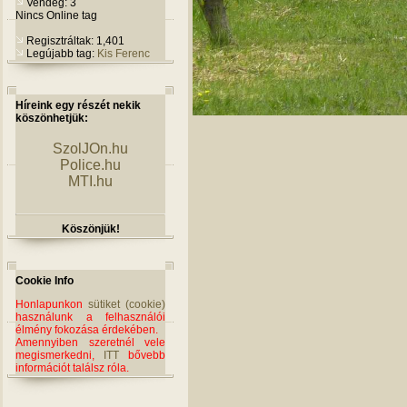
Vendég: 3
Nincs Online tag
Regisztráltak: 1,401
Legújabb tag:
Kis Ferenc
Híreink egy részét nekik
köszönhetjük:
SzolJOn.hu
Police.hu
MTI.hu
Köszönjük!
Cookie Info
Honlapunkon
sütiket (cookie)
használunk a felhasználói
élmény fokozása érdekében.
Amennyiben szeretnél vele
megismerkedni,
ITT
bővebb
információt találsz róla.