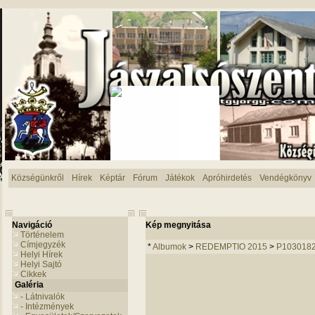
Községünkről
Hírek
Képtár
Fórum
Játékok
Apróhirdetés
Vendégkönyv
Navigáció
Kép megnyitása
Történelem
Címjegyzék
*
Albumok
>
REDEMPTIO 2015
>
P103018
Helyi Hírek
Helyi Sajtó
Cikkek
Galéria
- Látnivalók
- Intézmények