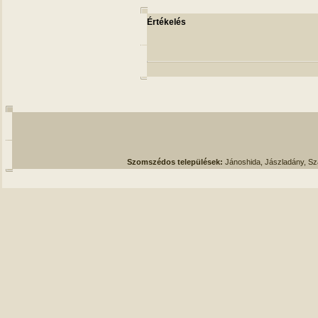
Értékelés
Szomszédos települések:
Jánoshida, Jászladány, S