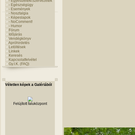
- Egyesületek/Szervezetek
- Egészségügy
- Események
- Nosztalgia
- Képeslapok
- NoComment!
- Humor
Fórum
Idõjárás
Vendégkönyv
Apróhirdetés
Letöltések
Linkek
Keresés
Kapcsolatfelvétel
Gy.I.K. (FAQ)
Véletlen képek a Galériából
Felújított faluközpont