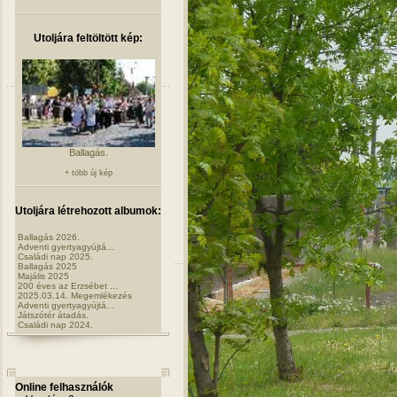
Utoljára feltöltött kép:
Ballagás.
+ több új kép
Utoljára létrehozott albumok:
Ballagás 2026.
Adventi gyertyagyújtá...
Családi nap 2025.
Ballagás 2025
Majális 2025
200 éves az Erzsébet ...
2025.03.14. Megemlékezés
Adventi gyertyagyújtá...
Játszótér átadás.
Családi nap 2024.
Online felhasználók