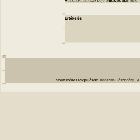
Hozzászólást csak bejelentkezés után küldh
Értékelés
Szomszédos települések:
Jánoshida, Jászladány, S