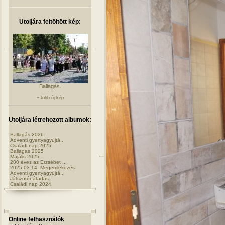
Utoljára feltöltött kép:
Ballagás.
+ több új kép
Utoljára létrehozott albumok:
Ballagás 2026.
Adventi gyertyagyújtá...
Családi nap 2025.
Ballagás 2025
Majális 2025
200 éves az Erzsébet ...
2025.03.14. Megemlékezés
Adventi gyertyagyújtá...
Játszótér átadás.
Családi nap 2024.
Online felhasználók