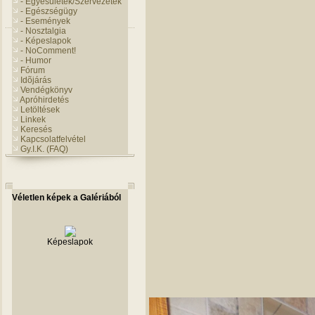
- Egyesületek/Szervezetek
- Egészségügy
- Események
- Nosztalgia
- Képeslapok
- NoComment!
- Humor
Fórum
Idõjárás
Vendégkönyv
Apróhirdetés
Letöltések
Linkek
Keresés
Kapcsolatfelvétel
Gy.I.K. (FAQ)
Véletlen képek a Galériából
Képeslapok