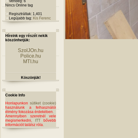
Vendég: 6
Nincs Online tag
Regisztráltak: 1,401
Legújabb tag:
Kis Ferenc
Híreink egy részét nekik
köszönhetjük:
SzolJOn.hu
Police.hu
MTI.hu
Köszönjük!
Cookie Info
Honlapunkon
sütiket (cookie)
használunk a felhasználói
élmény fokozása érdekében.
Amennyiben szeretnél vele
megismerkedni,
ITT
bővebb
információt találsz róla.