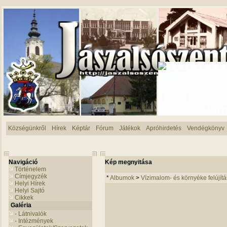
Községünkről
Hírek
Képtár
Fórum
Játékok
Apróhirdetés
Vendégkönyv
Navigáció
Kép megnyitása
Történelem
Címjegyzék
*
Albumok
>
Vízimalom- és környéke felújít
Helyi Hírek
Helyi Sajtó
Cikkek
Galéria
- Látnivalók
- Intézmények