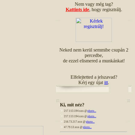
Nem vagy még tag?
Kattints ide
, hogy regisztrálj.
Neked nem kerül semmibe csupán 2
percedbe,
de ezzel elismered a munkánkat!
Elfelejtetted a jelszavad?
Kérj egy újat
itt
.
Ki, mit néz?
217.113.194.xxx @
photo...
217.113.194.xxx @
photo...
216.73.217.xxx @
photo...
47.79.13.xxx @
photo...