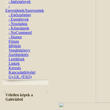
- Intézmények
-
Egyesületek/Szervezetek
- Egészségügy
- Események
- Nosztalgia
- Képeslapok
- NoComment!
- Humor
Fórum
Idõjárás
Vendégkönyv
Apróhirdetés
Letöltések
Linkek
Keresés
Kapcsolatfelvétel
Gy.I.K. (FAQ)
Véletlen képek a
Galériából