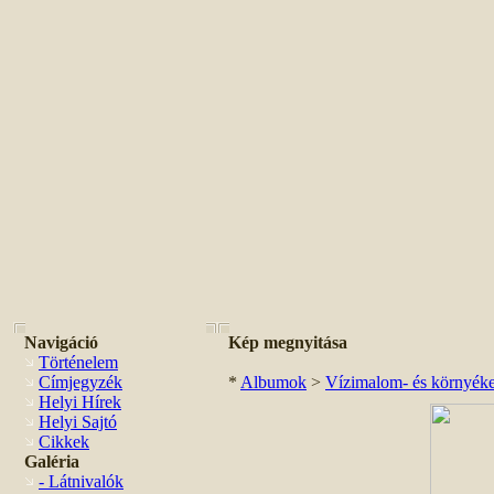
Navigáció
Kép megnyitása
Történelem
Címjegyzék
*
Albumok
>
Vízimalom- és környéke 
Helyi Hírek
Helyi Sajtó
Cikkek
Galéria
- Látnivalók