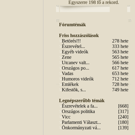
Egyszerre 198 fő a rekord.
Fórumtémák
Friss hozzászólások
Betörés!!!
278 hete
Észrevétel...
333 hete
Egyéb videók
563 hete
Zene
565 hete
Utcanev valt...
566 hete
Országos po...
617 hete
Vadas
653 hete
Humoros videók
712 hete
Emlékek
728 hete
Kifestõk, s...
749 hete
Legnépszerűbb témák
Észrevételek a fa...
[668]
Országos politika
[317]
Vicc
[240]
Parlamenti Választ...
[180]
Önkormányzati vá...
[139]