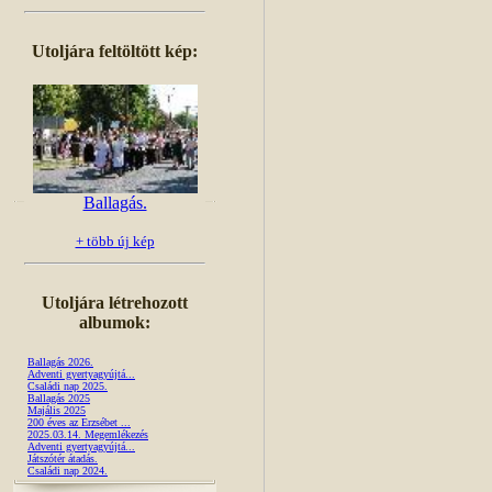
Utoljára feltöltött kép:
Ballagás.
+ több új kép
Utoljára létrehozott
albumok:
Ballagás 2026.
Adventi gyertyagyújtá...
Családi nap 2025.
Ballagás 2025
Majális 2025
200 éves az Erzsébet ...
2025.03.14. Megemlékezés
Adventi gyertyagyújtá...
Játszótér átadás.
Családi nap 2024.