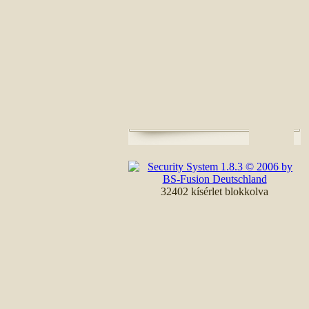
32402 kísérlet blokkolva