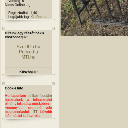
Vendég: 5
Nincs Online tag
Regisztráltak: 1,401
Legújabb tag:
Kis Ferenc
Híreink egy részét nekik
köszönhetjük:
SzolJOn.hu
Police.hu
MTI.hu
Köszönjük!
Cookie Info
Honlapunkon
sütiket (cookie)
használunk a felhasználói
élmény fokozása érdekében.
Amennyiben szeretnél vele
megismerkedni,
ITT
bővebb
információt találsz róla.