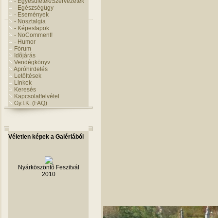
- Egyesületek/Szervezetek
- Egészségügy
- Események
- Nosztalgia
- Képeslapok
- NoComment!
- Humor
Fórum
Idõjárás
Vendégkönyv
Apróhirdetés
Letöltések
Linkek
Keresés
Kapcsolatfelvétel
Gy.I.K. (FAQ)
Véletlen képek a Galériából
Nyárköszöntõ Feszitvál
2010