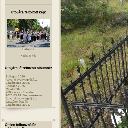
Utoljára feltöltött kép:
Ballagás.
+ több új kép
Utoljára létrehozott albumok:
Ballagás 2026.
Adventi gyertyagyújtá...
Családi nap 2025.
Ballagás 2025
Majális 2025
200 éves az Erzsébet ...
2025.03.14. Megemlékezés
Adventi gyertyagyújtá...
Játszótér átadás.
Családi nap 2024.
Online felhasználók