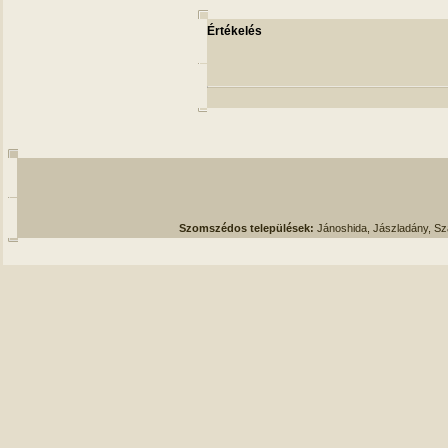
Értékelés
Szomszédos települések:
Jánoshida, Jászladány, S