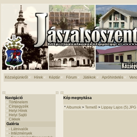
Községünkről
Hírek
Képtár
Fórum
Játékok
Apróhirdetés
Ven
Navigáció
Kép megnyitása
Történelem
Címjegyzék
*
Albumok
>
Temetõ
>
Lippay Lajos (5).JPG
Helyi Hírek
Helyi Sajtó
Cikkek
Galéria
- Látnivalók
- Intézmények