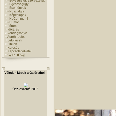
- Egyesületek/Szervezetek
- Egészségügy
- Események
- Nosztalgia
- Képeslapok
- NoComment!
- Humor
Fórum
Idõjárás
Vendégkönyv
Apróhirdetés
Letöltések
Linkek
Keresés
Kapcsolatfelvétel
Gy.I.K. (FAQ)
Véletlen képek a Galériából
Őszköszöntő 2015.