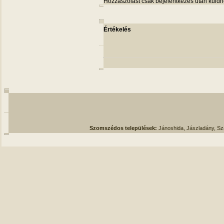
Hozzászólást csak bejelentkezés után küldh
Értékelés
Szomszédos települések:
Jánoshida, Jászladány, S