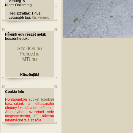
Vendég: 5
Nincs Online tag
Regisztráltak: 1,401
Legújabb tag:
Kis Ferenc
Híreink egy részét nekik
köszönhetjük:
SzolJOn.hu
Police.hu
MTI.hu
Köszönjük!
Cookie Info
Honlapunkon
sütiket (cookie)
használunk a felhasználói
élmény fokozása érdekében.
Amennyiben szeretnél vele
megismerkedni,
ITT
bővebb
információt találsz róla.