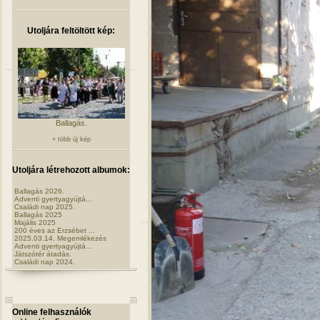
Utoljára feltöltött kép:
Ballagás.
+ több új kép
Utoljára létrehozott albumok:
Ballagás 2026.
Adventi gyertyagyújtá...
Családi nap 2025.
Ballagás 2025
Majális 2025
200 éves az Erzsébet ...
2025.03.14. Megemlékezés
Adventi gyertyagyújtá...
Játszótér átadás.
Családi nap 2024.
Online felhasználók