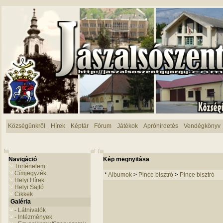
Községünkről
Hírek
Képtár
Fórum
Játékok
Apróhirdetés
Vendégkönyv
Navigáció
Kép megnyitása
Történelem
Címjegyzék
*
Albumok
>
Pince bisztró
>
Pince bisztró
Helyi Hírek
Helyi Sajtó
Cikkek
Galéria
- Látnivalók
- Intézmények