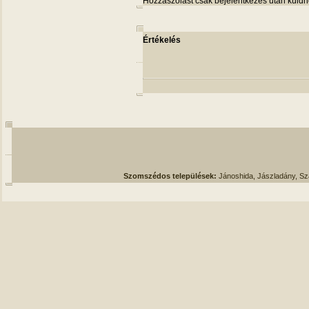
Hozzászólást csak bejelentkezés után küldh
Értékelés
Szomszédos települések:
Jánoshida, Jászladány, S