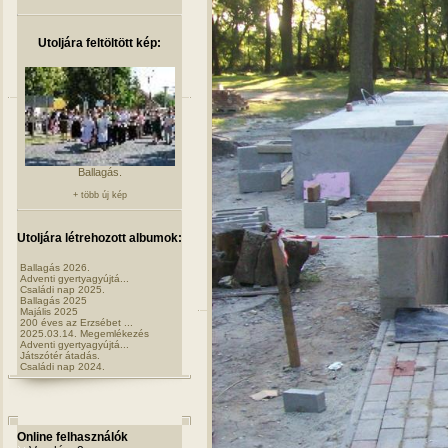
Utoljára feltöltött kép:
Ballagás.
+ több új kép
Utoljára létrehozott albumok:
Ballagás 2026.
Adventi gyertyagyújtá...
Családi nap 2025.
Ballagás 2025
Majális 2025
200 éves az Erzsébet ...
2025.03.14. Megemlékezés
Adventi gyertyagyújtá...
Játszótér átadás.
Családi nap 2024.
Online felhasználók