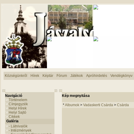
Községünkről
Hírek
Képtár
Fórum
Játékok
Apróhirdetés
Vendégkönyv
Navigáció
Kép megnyitása
Történelem
Címjegyzék
*
Albumok
>
Vadaskerti Csárda
>
Csárda
Helyi Hírek
Helyi Sajtó
Cikkek
Galéria
- Látnivalók
- Intézmények