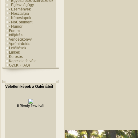
- Egyesületek/Szervezetek
- Egészségügy
- Események
- Nosztalgia
- Képeslapok
- NoComment!
- Humor
Fórum
Idõjárás
Vendégkönyv
Apróhirdetés
Letöltések
Linkek
Keresés
Kapcsolatfelvétel
Gy.I.K. (FAQ)
Véletlen képek a Galériából
II.Bivaly fesztivál