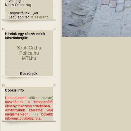
Vendég: 2
Nincs Online tag
Regisztráltak: 1,401
Legújabb tag:
Kis Ferenc
Híreink egy részét nekik
köszönhetjük:
SzolJOn.hu
Police.hu
MTI.hu
Köszönjük!
Cookie Info
Honlapunkon
sütiket (cookie)
használunk a felhasználói
élmény fokozása érdekében.
Amennyiben szeretnél vele
megismerkedni,
ITT
bővebb
információt találsz róla.