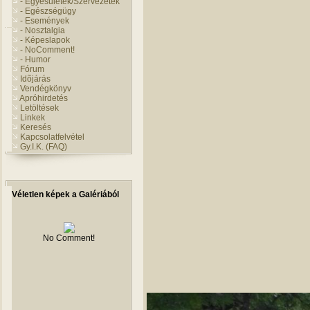
- Egyesületek/Szervezetek
- Egészségügy
- Események
- Nosztalgia
- Képeslapok
- NoComment!
- Humor
Fórum
Idõjárás
Vendégkönyv
Apróhirdetés
Letöltések
Linkek
Keresés
Kapcsolatfelvétel
Gy.I.K. (FAQ)
Véletlen képek a Galériából
No Comment!