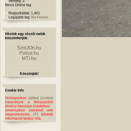
Vendég: 3
Nincs Online tag
Regisztráltak: 1,401
Legújabb tag:
Kis Ferenc
Híreink egy részét nekik
köszönhetjük:
SzolJOn.hu
Police.hu
MTI.hu
Köszönjük!
Cookie Info
Honlapunkon
sütiket (cookie)
használunk a felhasználói
élmény fokozása érdekében.
Amennyiben szeretnél vele
megismerkedni,
ITT
bővebb
információt találsz róla.