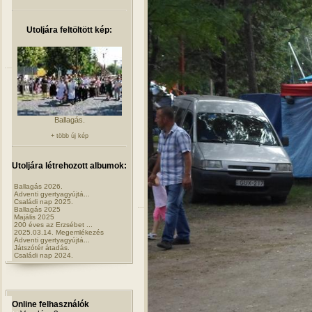
Utoljára feltöltött kép:
Ballagás.
+ több új kép
Utoljára létrehozott albumok:
Ballagás 2026.
Adventi gyertyagyújtá...
Családi nap 2025.
Ballagás 2025
Majális 2025
200 éves az Erzsébet ...
2025.03.14. Megemlékezés
Adventi gyertyagyújtá...
Játszótér átadás.
Családi nap 2024.
Online felhasználók