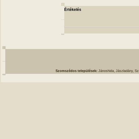
Értékelés
Szomszédos települések:
Jánoshida, Jászladány, S