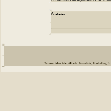
Hozzászólást csak bejelentkezés után küldh
Értékelés
Szomszédos települések:
Jánoshida, Jászladány, S