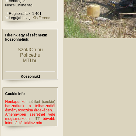
Vendég: 3
Nincs Online tag
Regisztráltak: 1,401
Legújabb tag:
Kis Ferenc
Híreink egy részét nekik
köszönhetjük:
SzolJOn.hu
Police.hu
MTI.hu
Köszönjük!
Cookie Info
Honlapunkon
sütiket (cookie)
használunk a felhasználói
élmény fokozása érdekében.
Amennyiben szeretnél vele
megismerkedni,
ITT
bővebb
információt találsz róla.