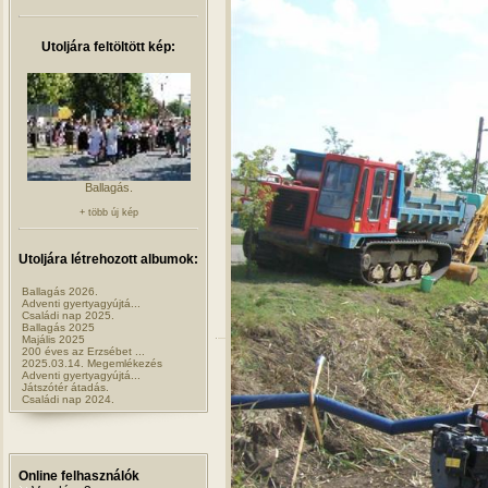
Utoljára feltöltött kép:
Ballagás.
+ több új kép
Utoljára létrehozott albumok:
Ballagás 2026.
Adventi gyertyagyújtá...
Családi nap 2025.
Ballagás 2025
Majális 2025
200 éves az Erzsébet ...
2025.03.14. Megemlékezés
Adventi gyertyagyújtá...
Játszótér átadás.
Családi nap 2024.
Online felhasználók