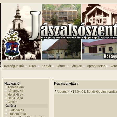
Községünkről
Hírek
Képtár
Fórum
Játékok
Apróhirdetés
Ven
Navigáció
Kép megnyitása
Történelem
Címjegyzék
*
Albumok
>
14.04.04. Belvízvédelmi rendsz
Helyi Hírek
Helyi Sajtó
Cikkek
Galéria
- Látnivalók
- Intézmények