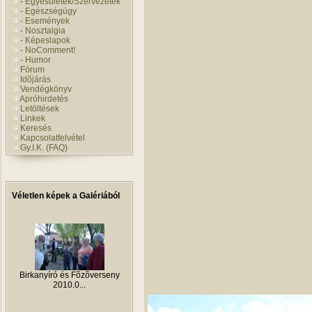
- Egyesületek/Szervezetek
- Egészségügy
- Események
- Nosztalgia
- Képeslapok
- NoComment!
- Humor
Fórum
Idõjárás
Vendégkönyv
Apróhirdetés
Letöltések
Linkek
Keresés
Kapcsolatfelvétel
Gy.I.K. (FAQ)
Véletlen képek a Galériából
Birkanyíró és Fõzõverseny
2010.0...