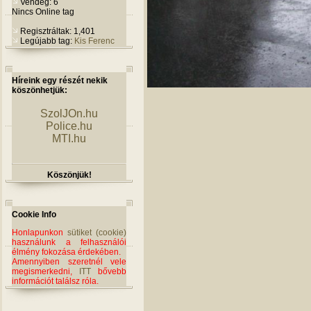
Vendég: 6
Nincs Online tag
Regisztráltak: 1,401
Legújabb tag:
Kis Ferenc
Híreink egy részét nekik
köszönhetjük:
SzolJOn.hu
Police.hu
MTI.hu
Köszönjük!
Cookie Info
Honlapunkon
sütiket (cookie)
használunk a felhasználói
élmény fokozása érdekében.
Amennyiben szeretnél vele
megismerkedni,
ITT
bővebb
információt találsz róla.