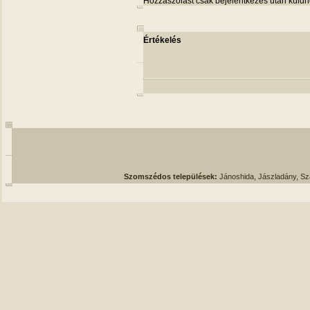
Hozzászólást csak bejelentkezés után küldh
Értékelés
Szomszédos települések:
Jánoshida, Jászladány, S