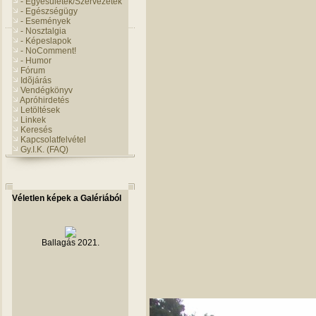
- Egyesületek/Szervezetek
- Egészségügy
- Események
- Nosztalgia
- Képeslapok
- NoComment!
- Humor
Fórum
Idõjárás
Vendégkönyv
Apróhirdetés
Letöltések
Linkek
Keresés
Kapcsolatfelvétel
Gy.I.K. (FAQ)
Véletlen képek a Galériából
Ballagás 2021.