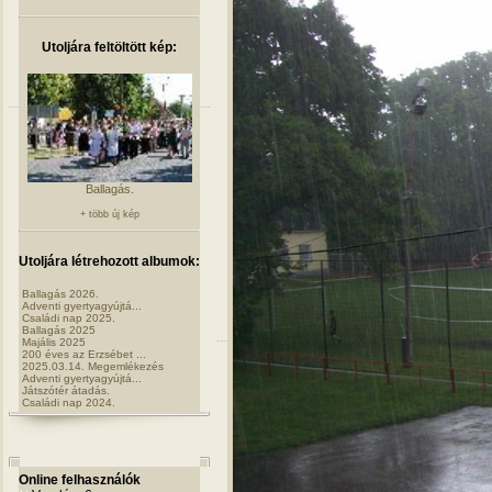
Utoljára feltöltött kép:
Ballagás.
+ több új kép
Utoljára létrehozott albumok:
Ballagás 2026.
Adventi gyertyagyújtá...
Családi nap 2025.
Ballagás 2025
Majális 2025
200 éves az Erzsébet ...
2025.03.14. Megemlékezés
Adventi gyertyagyújtá...
Játszótér átadás.
Családi nap 2024.
Online felhasználók