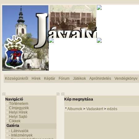
Községünkről
Hírek
Képtár
Fórum
Játékok
Apróhirdetés
Vendégkönyv
Navigáció
Kép megnyitása
Történelem
Címjegyzék
*
Albumok
>
Vadaskert
>
edzés
Helyi Hírek
Helyi Sajtó
Cikkek
Galéria
- Látnivalók
- Intézmények