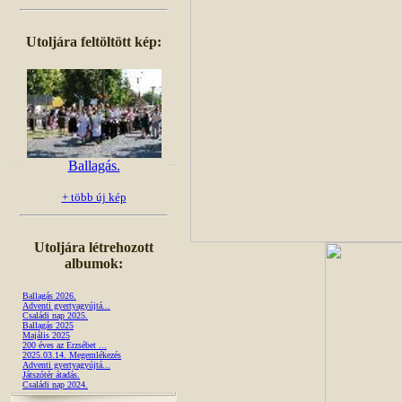
Utoljára feltöltött kép:
Ballagás.
+ több új kép
Utoljára létrehozott
albumok:
Ballagás 2026.
Adventi gyertyagyújtá...
Családi nap 2025.
Ballagás 2025
Majális 2025
200 éves az Erzsébet ...
2025.03.14. Megemlékezés
Adventi gyertyagyújtá...
Játszótér átadás.
Családi nap 2024.