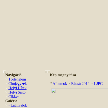
Navigáció
Kép megnyitása
Történelem
Címjegyzék
*
Albumok
>
Búcsú 2014
>
1.JPG
Helyi Hírek
Helyi Sajtó
Cikkek
Galéria
- Látnivalók