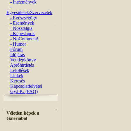
- Intézmények
-
Egyesületek/Szervezetek
- Egészségügy
- Események
- Nosztalgia
- Képeslapok
- NoComment!
- Humor
Fórum
Idõjárás
Vendégkönyv
Apróhirdetés
Letöltések
Linkek
Keresés
Kapcsolatfelvétel
Gy.I.K. (FAQ)
Véletlen képek a
Galériából