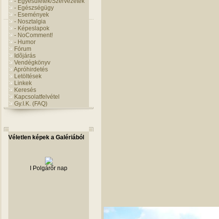
- Egyesületek/Szervezetek
- Egészségügy
- Események
- Nosztalgia
- Képeslapok
- NoComment!
- Humor
Fórum
Idõjárás
Vendégkönyv
Apróhirdetés
Letöltések
Linkek
Keresés
Kapcsolatfelvétel
Gy.I.K. (FAQ)
Véletlen képek a Galériából
I Polgárőr nap