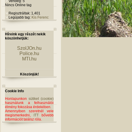
Vendég: 5
Nincs Online tag
Regisztráltak: 1,401
Legújabb tag:
Kis Ferenc
Híreink egy részét nekik
köszönhetjük:
SzolJOn.hu
Police.hu
MTI.hu
Köszönjük!
Cookie Info
Honlapunkon
sütiket (cookie)
használunk a felhasználói
élmény fokozása érdekében.
Amennyiben szeretnél vele
megismerkedni,
ITT
bővebb
információt találsz róla.