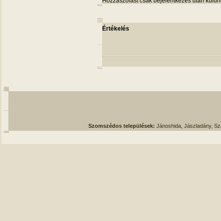
Hozzászólást csak bejelentkezés után küldh
Értékelés
Szomszédos települések:
Jánoshida, Jászladány, S