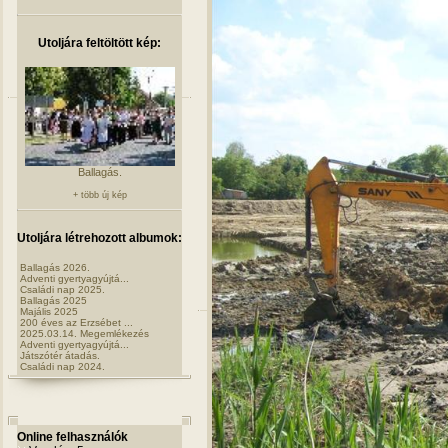
Utoljára feltöltött kép:
Ballagás.
+ több új kép
Utoljára létrehozott albumok:
Ballagás 2026.
Adventi gyertyagyújtá...
Családi nap 2025.
Ballagás 2025
Majális 2025
200 éves az Erzsébet ...
2025.03.14. Megemlékezés
Adventi gyertyagyújtá...
Játszótér átadás.
Családi nap 2024.
Online felhasználók