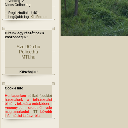
Vendég: 2
Nincs Online tag
Regisztráltak: 1,401
Legújabb tag:
Kis Ferenc
Híreink egy részét nekik
köszönhetjük:
SzolJOn.hu
Police.hu
MTI.hu
Köszönjük!
Cookie Info
Honlapunkon
sütiket (cookie)
használunk a felhasználói
élmény fokozása érdekében.
Amennyiben szeretnél vele
megismerkedni,
ITT
bővebb
információt találsz róla.