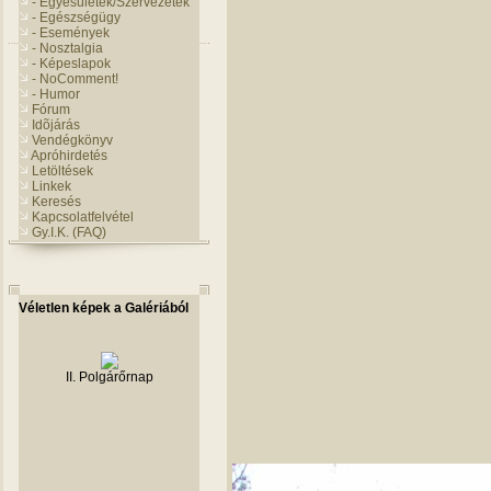
- Egyesületek/Szervezetek
- Egészségügy
- Események
- Nosztalgia
- Képeslapok
- NoComment!
- Humor
Fórum
Idõjárás
Vendégkönyv
Apróhirdetés
Letöltések
Linkek
Keresés
Kapcsolatfelvétel
Gy.I.K. (FAQ)
Véletlen képek a Galériából
II. Polgárőrnap