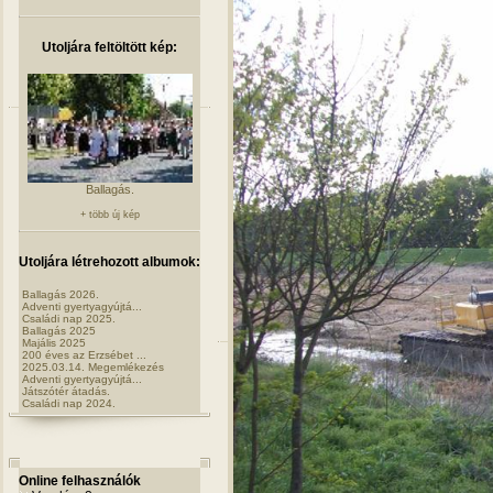
Utoljára feltöltött kép:
Ballagás.
+ több új kép
Utoljára létrehozott albumok:
Ballagás 2026.
Adventi gyertyagyújtá...
Családi nap 2025.
Ballagás 2025
Majális 2025
200 éves az Erzsébet ...
2025.03.14. Megemlékezés
Adventi gyertyagyújtá...
Játszótér átadás.
Családi nap 2024.
Online felhasználók