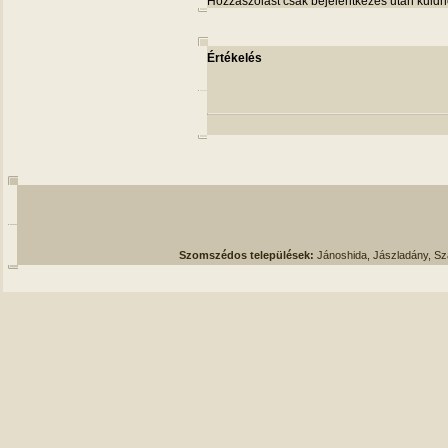
Hozzászólást csak bejelentkezés után küldh
Értékelés
Szomszédos települések:
Jánoshida, Jászladány, S