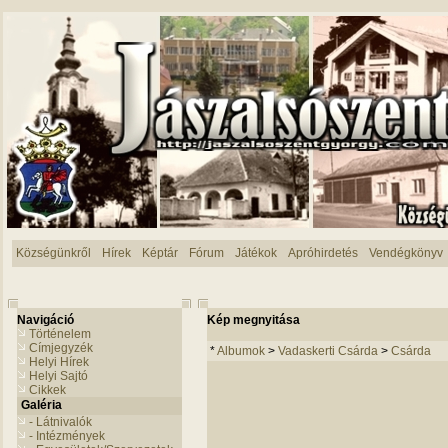
Községünkről
Hírek
Képtár
Fórum
Játékok
Apróhirdetés
Vendégkönyv
Navigáció
Kép megnyitása
Történelem
Címjegyzék
*
Albumok
>
Vadaskerti Csárda
>
Csárda
Helyi Hírek
Helyi Sajtó
Cikkek
Galéria
- Látnivalók
- Intézmények