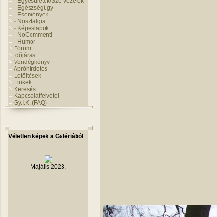
- Egyesületek/Szervezetek
- Egészségügy
- Események
- Nosztalgia
- Képeslapok
- NoComment!
- Humor
Fórum
Idõjárás
Vendégkönyv
Apróhirdetés
Letöltések
Linkek
Keresés
Kapcsolatfelvétel
Gy.I.K. (FAQ)
Véletlen képek a Galériából
Majális 2023.