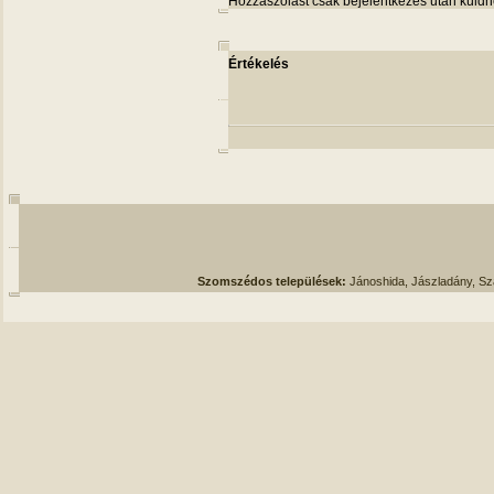
Hozzászólást csak bejelentkezés után küldh
Értékelés
Szomszédos települések:
Jánoshida, Jászladány, S