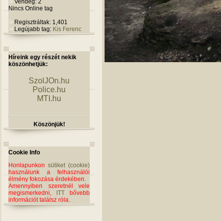
Vendég: 2
Nincs Online tag
Regisztráltak: 1,401
Legújabb tag:
Kis Ferenc
Híreink egy részét nekik
köszönhetjük:
SzolJOn.hu
Police.hu
MTI.hu
Köszönjük!
Cookie Info
Honlapunkon
sütiket (cookie)
használunk a felhasználói
élmény fokozása érdekében.
Amennyiben szeretnél vele
megismerkedni,
ITT
bővebb
információt találsz róla.