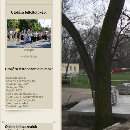
Utoljára feltöltött kép:
Ballagás.
+ több új kép
Utoljára létrehozott albumok:
Ballagás 2026.
Adventi gyertyagyújtá...
Családi nap 2025.
Ballagás 2025
Majális 2025
200 éves az Erzsébet ...
2025.03.14. Megemlékezés
Adventi gyertyagyújtá...
Játszótér átadás.
Családi nap 2024.
Online felhasználók