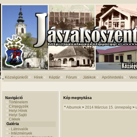
Községünkről
Hírek
Képtár
Fórum
Játékok
Apróhirdetés
Ven
Navigáció
Kép megnyitása
Történelem
Címjegyzék
*
Albumok
>
2014 Március 15. ünnepség
>
Helyi Hírek
Helyi Sajtó
Cikkek
Galéria
- Látnivalók
- Intézmények