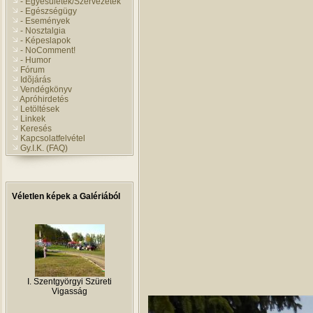
- Egyesületek/Szervezetek
- Egészségügy
- Események
- Nosztalgia
- Képeslapok
- NoComment!
- Humor
Fórum
Idõjárás
Vendégkönyv
Apróhirdetés
Letöltések
Linkek
Keresés
Kapcsolatfelvétel
Gy.I.K. (FAQ)
Véletlen képek a Galériából
I. Szentgyörgyi Szüreti
Vigasság