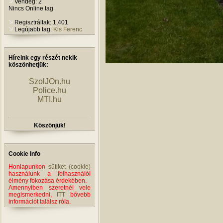
Vendég: 2
Nincs Online tag
Regisztráltak: 1,401
Legújabb tag:
Kis Ferenc
Híreink egy részét nekik
köszönhetjük:
SzolJOn.hu
Police.hu
MTI.hu
Köszönjük!
Cookie Info
Honlapunkon
sütiket (cookie)
használunk a felhasználói
élmény fokozása érdekében.
Amennyiben szeretnél vele
megismerkedni,
ITT
bővebb
információt találsz róla.