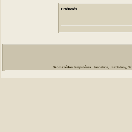
Értékelés
Szomszédos települések:
Jánoshida, Jászladány, S