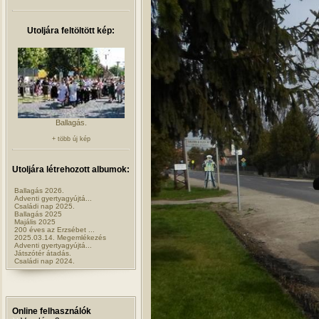
Utoljára feltöltött kép:
Ballagás.
+ több új kép
Utoljára létrehozott albumok:
Ballagás 2026.
Adventi gyertyagyújtá...
Családi nap 2025.
Ballagás 2025
Majális 2025
200 éves az Erzsébet ...
2025.03.14. Megemlékezés
Adventi gyertyagyújtá...
Játszótér átadás.
Családi nap 2024.
Online felhasználók