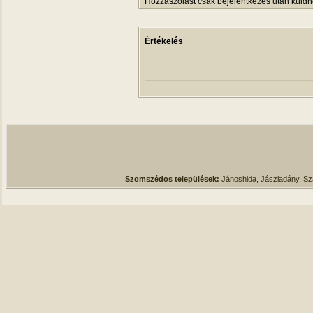
Hozzászólást csak bejelentkezés után küldh
Értékelés
Szomszédos települések:
Jánoshida, Jászladány, S