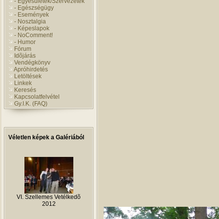
- Egyesületek/Szervezetek
- Egészségügy
- Események
- Nosztalgia
- Képeslapok
- NoComment!
- Humor
Fórum
Idõjárás
Vendégkönyv
Apróhirdetés
Letöltések
Linkek
Keresés
Kapcsolatfelvétel
Gy.I.K. (FAQ)
Véletlen képek a Galériából
VI. Szellemes Vetélkedõ
2012